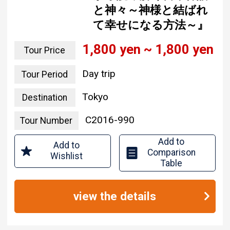
と神々～神様と結ばれ
て幸せになる方法～』
1,800 yen ~ 1,800 yen
Tour Price
Day trip
Tour Period
Tokyo
Destination
C2016-990
Tour Number
Add to
Add to
Comparison
Wishlist
Table
view the details