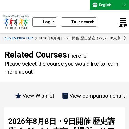
English
Log in
Tour search
MENU
Club Tourism TOP
2026年8月8日・9日開催 歴史講座イベントin東京
Related Courses
There is.
Please select the course you would like to learn
more about.
View Wishlist
View comparison chart
2026年8月8日・9日開催 歴史講