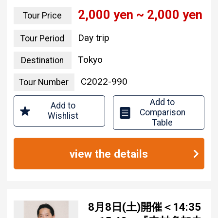
2,000 yen ~ 2,000 yen
Tour Price
Day trip
Tour Period
Tokyo
Destination
C2022-990
Tour Number
Add to
Add to
Comparison
Wishlist
Table
view the details
8月8日(土)開催＜14:35