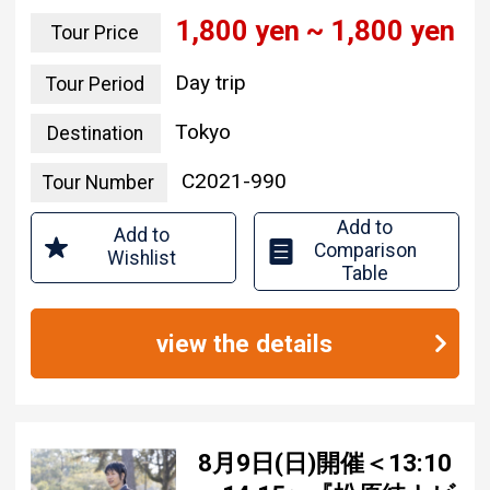
1,800 yen ~ 1,800 yen
Tour Price
Day trip
Tour Period
Tokyo
Destination
C2021-990
Tour Number
Add to
Add to
Comparison
Wishlist
Table
view the details
8月9日(日)開催＜13:10