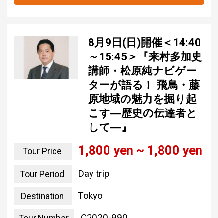
8月9日(日)開催＜14:40
～15:45＞『来村多加史
講師・松原純ナビゲー
ターが語る！ 飛鳥・藤
原地域の魅力を掘り起
こす―歴史の伝達者と
して―』
1,800 yen ~ 1,800 yen
Tour Price
Day trip
Tour Period
Tokyo
Destination
C2020-990