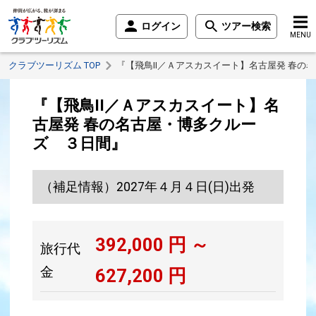
ログイン
ツアー検索
MENU
クラブツーリズム TOP
『【飛鳥II／Ａアスカスイート】名古屋発 春の
『【飛鳥II／Ａアスカスイート】名
古屋発 春の名古屋・博多クルー
ズ ３日間』
（補足情報）2027年４月４日(日)出発
392,000
円 ～
旅行代
金
627,200
円