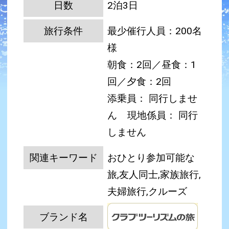
日数
2泊3日
旅行条件
最少催行人員：200名
様
朝食：2回／昼食：1
回／夕食：2回
添乗員： 同行しませ
ん
現地係員： 同行
しません
関連キーワード
おひとり参加可能な
旅,友人同士,家族旅行,
夫婦旅行,クルーズ
ブランド名