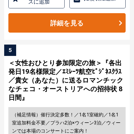
スに追加
詳細を見る
5
＜女性おひとり参加限定の旅＞『各出
発日19名様限定／ｴﾐﾚｰﾂ航空ﾋﾞｼﾞﾈｽｸﾗｽ
／貴女（あなた）に送るロマンチック
なチェコ・オーストリアへの招待状 8
日間』
（補足情報）催行決定多数！／1名1室確約／1名1
室追加料金不要／プラハ2泊×ウィーン3泊／ウィー
ンでは本場のコンサートにご案内！