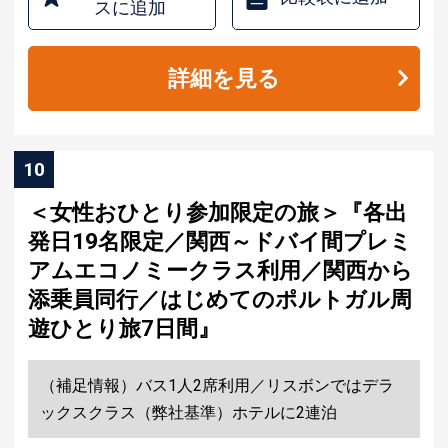
スに追加
詳細を見る
10
＜女性おひとり参加限定の旅＞『各出
発日19名限定／関西～ドバイ間プレミ
アムエコノミークラス利用／関西から
添乗員同行／はじめてのポルトガル周
遊ひとり旅7日間』
（補足情報）バス1人2席利用／リスボンではデラ
ックスクラス（弊社基準）ホテルに2連泊