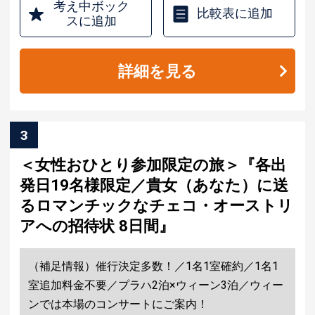
考え中ボック
比較表に追加
スに追加
詳細を見る
3
＜女性おひとり参加限定の旅＞『各出
発日19名様限定／貴女（あなた）に送
るロマンチックなチェコ・オーストリ
アへの招待状 8日間』
（補足情報）催行決定多数！／1名1室確約／1名1
室追加料金不要／プラハ2泊×ウィーン3泊／ウィー
ンでは本場のコンサートにご案内！