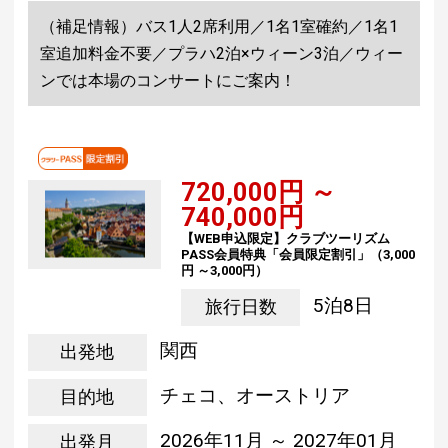
（補足情報）バス1人2席利用／1名1室確約／1名1
室追加料金不要／プラハ2泊×ウィーン3泊／ウィー
ンでは本場のコンサートにご案内！
720,000円 ～
740,000円
【WEB申込限定】クラブツーリズム
PASS会員特典「会員限定割引」（3,000
円 ～3,000円）
5泊8日
旅行日数
関西
出発地
チェコ、オーストリア
目的地
2026年11月 ～ 2027年01月
出発月