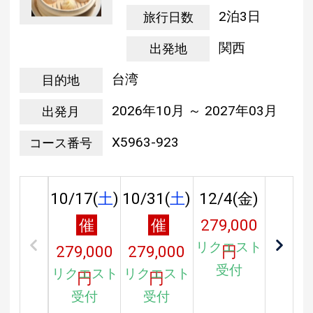
2泊3日
旅行日数
関西
出発地
台湾
目的地
2026年10月 ～ 2027年03月
出発月
X5963-923
コース番号
10/17(
土
)
10/31(
土
)
12/4(
金
)
催
催
279,000
リクエスト
279,000
279,000
円
受付
リクエスト
リクエスト
円
円
受付
受付