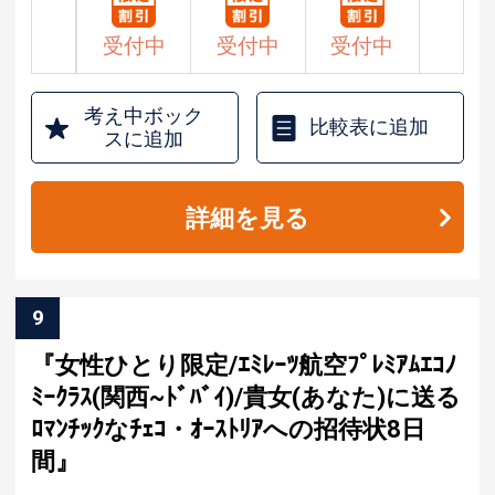
円
円
円
受付中
受付中
受付中
考え中ボック
比較表に追加
スに追加
詳細を見る
9
『女性ひとり限定/ｴﾐﾚｰﾂ航空ﾌﾟﾚﾐｱﾑｴｺﾉ
ﾐｰｸﾗｽ(関西~ﾄﾞﾊﾞｲ)/貴女(あなた)に送る
ﾛﾏﾝﾁｯｸなﾁｪｺ・ｵｰｽﾄﾘｱへの招待状8日
間』