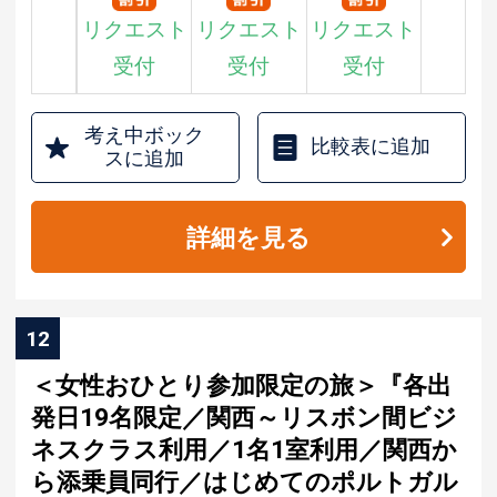
リクエスト
リクエスト
リクエスト
受付
受付
受付
考え中ボック
比較表に追加
スに追加
詳細を見る
12
＜女性おひとり参加限定の旅＞『各出
発日19名限定／関西～リスボン間ビジ
ネスクラス利用／1名1室利用／関西か
ら添乗員同行／はじめてのポルトガル