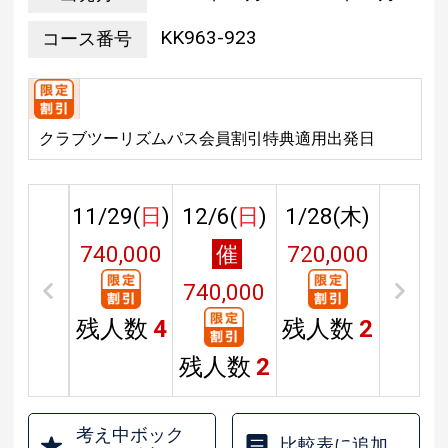
KK963-923
コース番号
クラブツーリズムパス会員割引特典適用出発日
11/29(
日
)
12/6(
日
)
1/28(
木
)
740,000
催
720,000
円
740,000
円
残人数
4
残人数
2
円
残人数
2
考え中ボック
比較表に追加