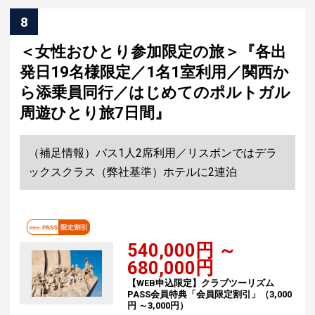
8
＜女性おひとり参加限定の旅＞『各出
発日19名様限定／1名1室利用／関西か
ら添乗員同行／はじめてのポルトガル
周遊ひとり旅7日間』
（補足情報）バス1人2席利用／リスボンではデラ
ックスクラス（弊社基準）ホテルに2連泊
540,000円 ～
680,000円
【WEB申込限定】クラブツーリズム
PASS会員特典「会員限定割引」（3,000
円 ～3,000円）