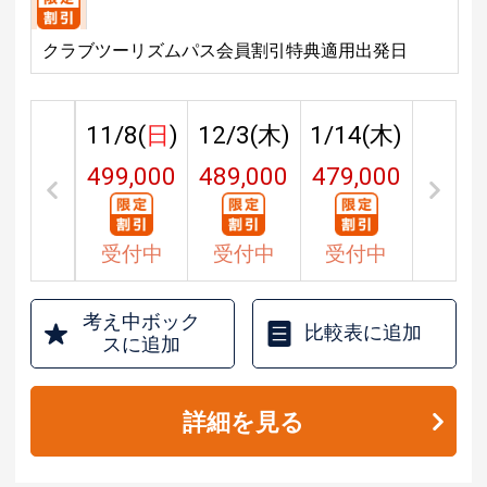
クラブツーリズムパス会員割引特典適用出発日
11/8(
日
)
12/3(
木
)
1/14(
木
)
499,000
489,000
479,000
円
円
円
受付中
受付中
受付中
考え中ボック
比較表に追加
スに追加
詳細を見る