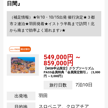
日間』
（補足情報）★9/10・10/15出発 催行決定★３都
市２連泊★羽田発着★イストラ半島まで訪問！北
から南まで効率よく巡れます♪★
549,000円 ～
859,000円
【WEB申込限定】クラブツーリズム
PASS会員特典「会員限定割引」（3,000
円 ～3,000円）
7泊10日
旅行日数
羽田
出発地
スロベニア、クロアチア
目的地