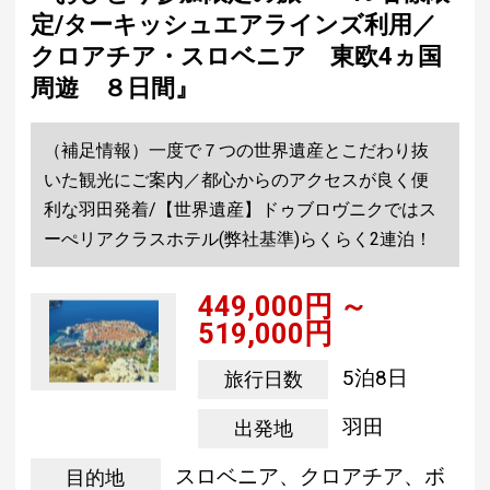
定/ターキッシュエアラインズ利用／
クロアチア・スロベニア 東欧4ヵ国
周遊 ８日間』
（補足情報）一度で７つの世界遺産とこだわり抜
いた観光にご案内／都心からのアクセスが良く便
利な羽田発着/【世界遺産】ドゥブロヴニクではス
ーぺリアクラスホテル(弊社基準)らくらく2連泊！
449,000円 ～
519,000円
5泊8日
旅行日数
羽田
出発地
スロベニア、クロアチア、ボ
目的地