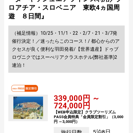
ロアチア・スロベニア 東欧4ヵ国周
遊 ８日間』
（補足情報）10/25・11/1・22・2/7・21・3/7発
催行決定！／迷ったらこのコース！/ 都心からのア
クセスが良く便利な羽田発着/【世界遺産】ドゥブ
ロヴニクではスーぺリアクラスホテル(弊社基準)2
連泊！
339,000円 ～
724,000円
【WEB申込限定】クラブツーリズム
PASS会員特典「会員限定割引」（3,000
円 ～3,000円）
5泊8日
旅行日数