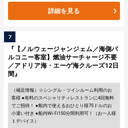
詳細を見る
7
『【ノルウェージャンジェム／海側バ
ルコニー客室】燃油サーチャージ不要
／アドリア海・エーゲ海クルーズ12日
間』
（補足情報）☆シングル・ツインルーム利用のお
客様 ●有料のスベシャリティレストランに4回無料
でご招待！ ●船内で使えるおひとり様75ドルのお
小遣い付き ●船内Wi-Fi150分間利用可！（お一人様
１デバイス）