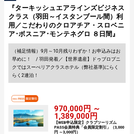
『ターキッシュエアラインズビジネス
クラス（羽田～イスタンブール間）利
用／こだわりのクロアチア・スロベニ
ア･ボスニア･モンテネグロ ８日間』
（補足情報）9月～10月残りわずか！お申込みはお
早めに！ / 羽田発着／【世界遺産】ドゥブロブニ
クではスーぺリアクラスホテル（弊社基準)にらく
らく2連泊！
970,000円 ～
1,389,000円
【WEB申込限定】クラブツーリズム
PASS会員特典「会員限定割引」（3,000
円 ～3,000円）