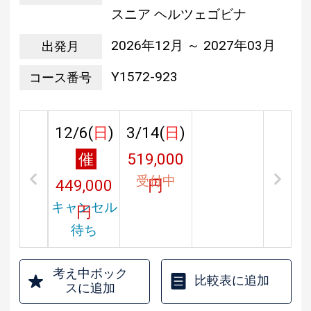
スニア ヘルツェゴビナ
2026年12月 ～ 2027年03月
出発月
Y1572-923
コース番号
12/6(
日
)
3/14(
日
)
催
519,000
受付中
449,000
円
キャンセル
円
待ち
考え中ボック
比較表に追加
スに追加