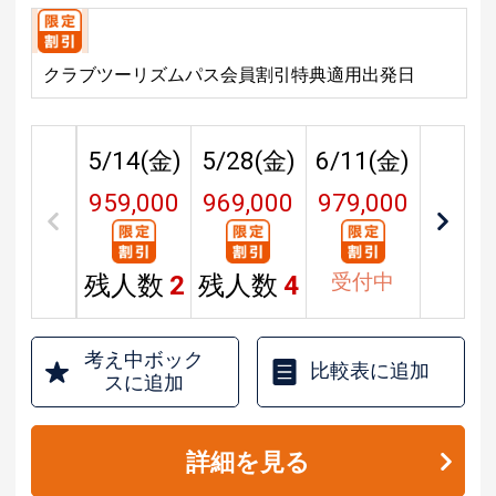
クラブツーリズムパス会員割引特典適用出発日
5/14(
金
)
5/28(
金
)
6/11(
金
)
959,000
969,000
979,000
円
円
円
受付中
残人数
2
残人数
4
考え中ボック
比較表に追加
スに追加
詳細を見る