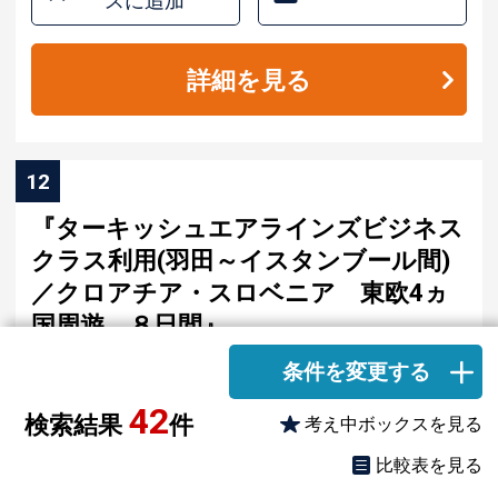
スに追加
詳細を見る
12
『ターキッシュエアラインズビジネス
クラス利用(羽田～イスタンブール間)
／クロアチア・スロベニア 東欧4ヵ
国周遊 ８日間』
条件を変更する
（補足情報）11/22・3/7発催行決定／迷ったらこ
42
のコース！/ 都心からのアクセスが良く便利な羽田
検索結果
件
考え中ボックスを見る
発着/【世界遺産】ドゥブロヴニクではスーぺリア
比較表を見る
クラスホテル(弊社基準)にらくらく2連泊！