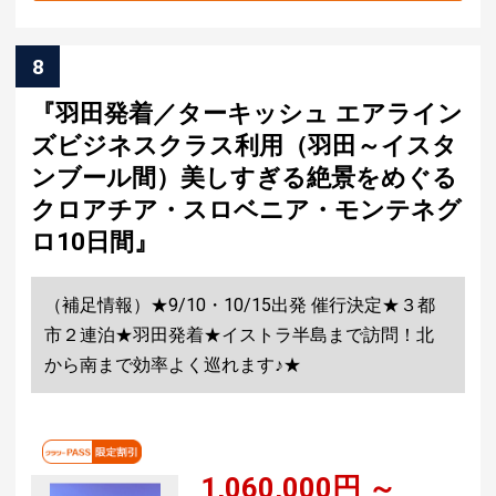
8
『羽田発着／ターキッシュ エアライン
ズビジネスクラス利用（羽田～イスタ
ンブール間）美しすぎる絶景をめぐる
クロアチア・スロベニア・モンテネグ
ロ10日間』
（補足情報）★9/10・10/15出発 催行決定★３都
市２連泊★羽田発着★イストラ半島まで訪問！北
から南まで効率よく巡れます♪★
1,060,000円 ～