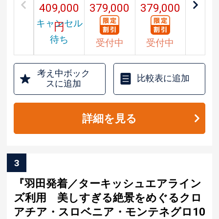
409,000
379,000
379,000
キャンセル
円
円
円
待ち
受付中
受付中
考え中ボック
比較表に追加
スに追加
詳細を見る
3
『羽田発着／ターキッシュエアライン
ズ利用 美しすぎる絶景をめぐるクロ
アチア・スロベニア・モンテネグロ10