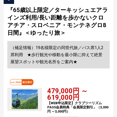
『65歳以上限定／ターキッシュエアラ
インズ利用/長い距離を歩かないクロ
アチア・スロベニア・モンテネグロ8
日間』＜ゆったり旅＞
（補足情報）19名様限定の同世代旅／バス席1人2
席利用 ★歩行観光や移動を最小限に抑えて絶景
展望スポットや観光名所をご案内★
479,000円 ～
619,000円
【WEB申込限定】クラブツーリズム
PASS会員特典「会員限定割引」（3,000
円 ～3,000円）