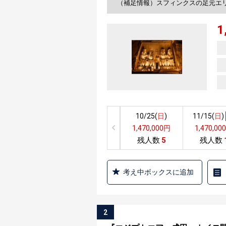
（補足情報）スフィンクスの足元エリ
1
10/25(
日
)
11/15(
日
)
1,470,000円
1,470,00
残人数
5
残人数
考え中ボックスに追加
2