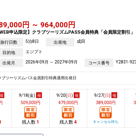
89,000円 ～ 964,000円
WEB申込限定】クラブツーリズムPASS会員特典「会員限定割引」（3,
5泊8日
成田
旅行日数
出発地
エジプト
目的地
2026年09月 ～ 2027年09月
Y2831-92
出発月
コース番号
ラブツーリズムパス会員割引特典適用出発日
催
9/18(
金
)
催
9/20(
日
)
催
9/27(
日
)
催
0円
509,000円
479,000円
389,000円
3
1
残人数
1
残人数
4
キャンセル待ち