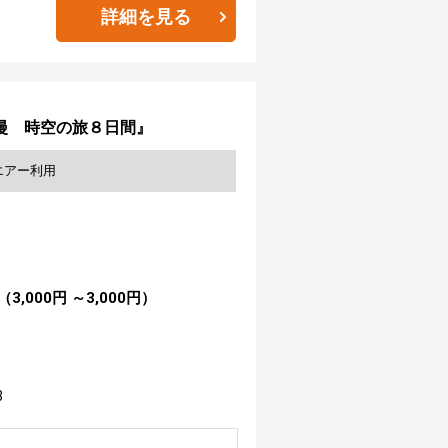
詳細を見る
漫 時空の旅８日間』
エアー利用
000円 ～3,000円）
3