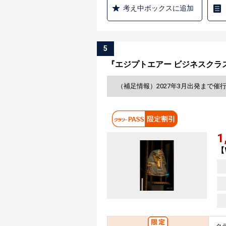
考え中ボックスに追加
5
『エジプトエアー ビジネスク
（補足情報）2027年3月出発まで催
1
【