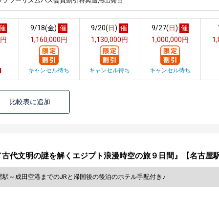
ラブツーリズムパス会員割引特典適用出発日
催
9/18(
金
)
催
9/20(
日
)
催
9/27(
日
)
催
0円
1,160,000円
1,130,000円
1,000,000円
1
1
キャンセル待ち
キャンセル待ち
キャンセル待ち
比較表に追加
／古代文明の謎を解くエジプト浪漫時空の旅９日間』【名古屋
駅～成田空港までのJRと帰国後の後泊のホテル手配付き♪