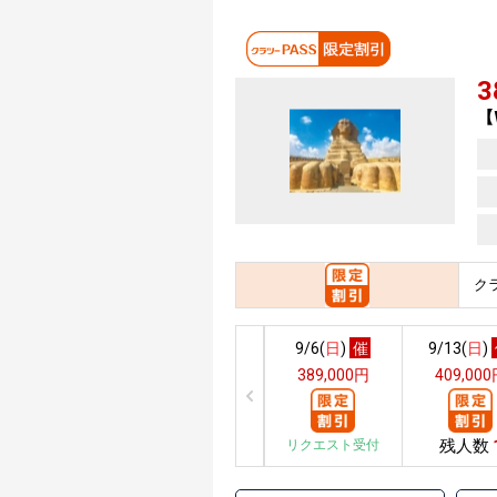
3
【
ク
9/6(
日
)
催
9/13(
日
)
389,000円
409,00
残人数
リクエスト受付