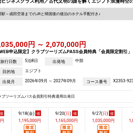
間ビジネスクラス利用／古代文明の謎を解くエジプト浪漫時空
駅～成田空港までのJRと帰国後の後泊のホテル手配付き♪
,035,000円 ～ 2,070,000円
WEB申込限定】クラブツーリズムPASS会員特典「会員限定割引」（3,
5泊8日
中部
旅行日数
出発地
エジプト
目的地
2026年09月 ～ 2027年09月
X2353-92
出発月
コース番号
ラブツーリズムパス会員割引特典適用出発日
催
9/18(
金
)
催
9/20(
日
)
催
9/27(
日
)
催
0円
1,195,000円
1,165,000円
1,035,000円
1