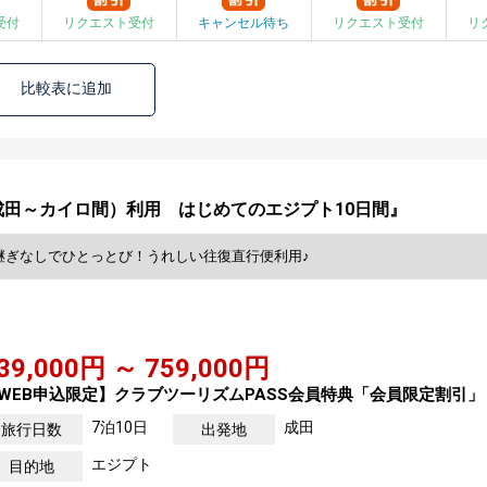
受付
リクエスト受付
キャンセル待ち
リクエスト受付
リ
比較表に追加
田～カイロ間）利用 はじめてのエジプト10日間』
継ぎなしでひとっとび！うれしい往復直行便利用♪
39,000円 ～ 759,000円
WEB申込限定】クラブツーリズムPASS会員特典「会員限定割引」（3,
7泊10日
成田
旅行日数
出発地
エジプト
目的地