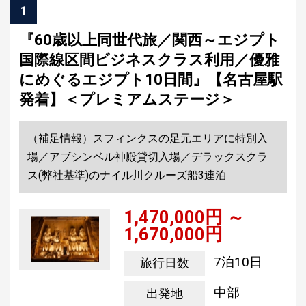
1
『60歳以上同世代旅／関西～エジプト
国際線区間ビジネスクラス利用／優雅
にめぐるエジプト10日間』【名古屋駅
発着】＜プレミアムステージ＞
（補足情報）スフィンクスの足元エリアに特別入
場／アブシンベル神殿貸切入場／デラックスクラ
ス(弊社基準)のナイル川クルーズ船3連泊
1,470,000円 ～
1,670,000円
7泊10日
旅行日数
中部
出発地