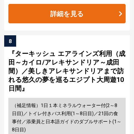
詳細を見る
8
『ターキッシュ エアラインズ利用（成
田～カイロ/アレキサンドリア～成田
間）／美しきアレキサンドリアまで訪
れる悠久の夢を巡るエジプト大周遊10
日間』
（補足情報）1日１本ミネラルウォーター付(2～8
日目)／トイレ付きバス利用(1～8日目)／21回の食
事付／添乗員と日本語ガイドのダブルサポート(1～
8日目)