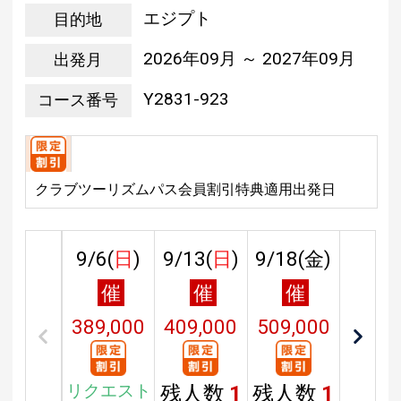
エジプト
目的地
2026年09月 ～ 2027年09月
出発月
Y2831-923
コース番号
クラブツーリズムパス会員割引特典適用出発日
9/6(
日
)
9/13(
日
)
9/18(
金
)
催
催
催
389,000
409,000
509,000
円
円
円
リクエスト
残人数
1
残人数
1