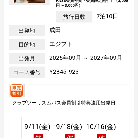
PASS会員特典「会員限定割引」（3,000
円 ～3,000円）
7泊10日
旅行日数
成田
出発地
エジプト
目的地
2026年09月 ～ 2027年09月
出発月
Y2845-923
コース番号
クラブツーリズムパス会員割引特典適用出発日
9/11(
金
)
9/18(
金
)
10/16(
金
)