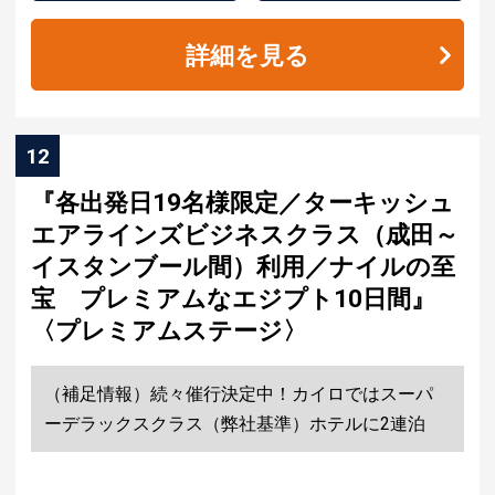
詳細を見る
12
『各出発日19名様限定／ターキッシュ
エアラインズビジネスクラス（成田～
イスタンブール間）利用／ナイルの至
宝 プレミアムなエジプト10日間』
〈プレミアムステージ〉
（補足情報）続々催行決定中！カイロではスーパ
ーデラックスクラス（弊社基準）ホテルに2連泊