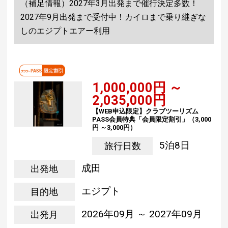
（補足情報）2027年3月出発まで催行決定多数！
2027年9月出発まで受付中！カイロまで乗り継ぎな
しのエジプトエアー利用
1,000,000円 ～
2,035,000円
【WEB申込限定】クラブツーリズム
PASS会員特典「会員限定割引」（3,000
円 ～3,000円）
5泊8日
旅行日数
成田
出発地
エジプト
目的地
2026年09月 ～ 2027年09月
出発月