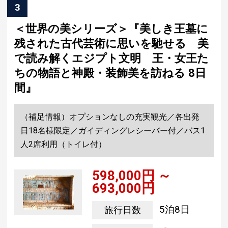
3
＜世界の美シリーズ＞『美しき王墓に
残された古代芸術に思いを馳せる 美
で読み解くエジプト文明 王・女王た
ちの物語と神殿・装飾美を訪ねる 8日
間』
（補足情報）オプションなしの充実観光／各出発
日18名様限定／ガイディングレシーバー付／バス1
人2席利用（トイレ付）
598,000円 ～
693,000円
5泊8日
旅行日数