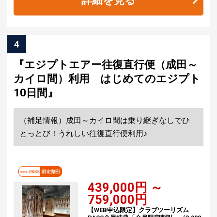
4
『エジプトエアー往復直行便（成田～
カイロ間）利用 はじめてのエジプト
10日間』
（補足情報）成田～カイロ間は乗り継ぎなしでひ
とっとび！うれしい往復直行便利用♪
439,000円 ～
759,000円
【WEB申込限定】クラブツーリズム