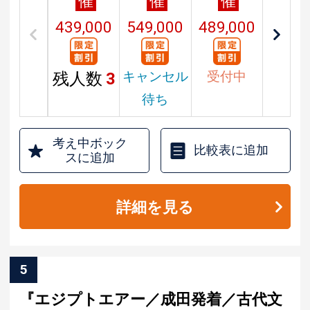
催
催
催
439,000
549,000
489,000
円
円
円
キャンセル
受付中
残人数
3
待ち
考え中ボック
比較表に追加
スに追加
詳細を見る
5
『エジプトエアー／成田発着／古代文