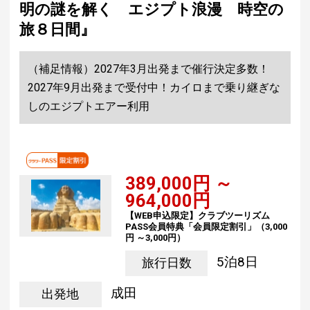
明の謎を解く エジプト浪漫 時空の
旅８日間』
（補足情報）2027年3月出発まで催行決定多数！
2027年9月出発まで受付中！カイロまで乗り継ぎな
しのエジプトエアー利用
389,000円 ～
964,000円
【WEB申込限定】クラブツーリズム
PASS会員特典「会員限定割引」（3,000
円 ～3,000円）
5泊8日
旅行日数
成田
出発地