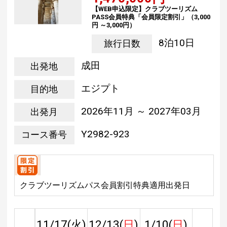
【WEB申込限定】クラブツーリズム
PASS会員特典「会員限定割引」（3,000
円 ～3,000円）
8泊10日
旅行日数
成田
出発地
エジプト
目的地
2026年11月 ～ 2027年03月
出発月
Y2982-923
コース番号
クラブツーリズムパス会員割引特典適用出発日
11/17(
火
)
12/13(
日
)
1/10(
日
)