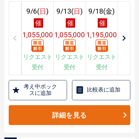
9/6(
日
)
9/13(
日
)
9/18(
金
)
催
催
催
1,055,000
1,055,000
1,195,000
円
円
円
リクエスト
リクエスト
リクエスト
受付
受付
受付
考え中ボック
比較表に追加
スに追加
詳細を見る