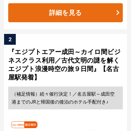
詳細を見る
2
『エジプトエアー成田～カイロ間ビジ
ネスクラス利用／古代文明の謎を解く
エジプト浪漫時空の旅９日間』【名古
屋駅発着】
（補足情報）続々催行決定！／名古屋駅～成田空
港までのJRと帰国後の後泊のホテル手配付き♪