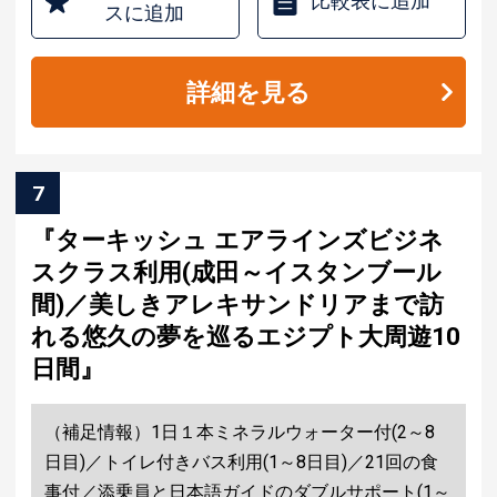
比較表に追加
スに追加
詳細を見る
7
『ターキッシュ エアラインズビジネ
スクラス利用(成田～イスタンブール
間)／美しきアレキサンドリアまで訪
れる悠久の夢を巡るエジプト大周遊10
日間』
（補足情報）1日１本ミネラルウォーター付(2～8
日目)／トイレ付きバス利用(1～8日目)／21回の食
事付／添乗員と日本語ガイドのダブルサポート(1～