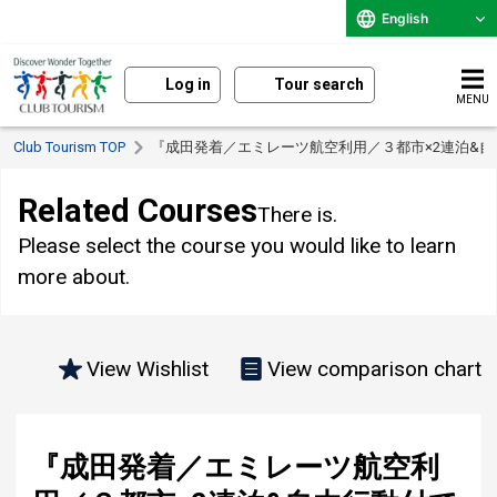
English
Log in
Tour search
MENU
Club Tourism TOP
『成田発着／エミレーツ航空利用／３都市×2連泊&自
Related Courses
There is.
Please select the course you would like to learn
more about.
View Wishlist
View comparison chart
『成田発着／エミレーツ航空利