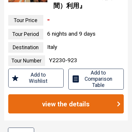
間）利用』
-
Tour Price
6 nights and 9 days
Tour Period
Italy
Destination
Y2230-923
Tour Number
Add to
Add to
Comparison
Wishlist
Table
view the details