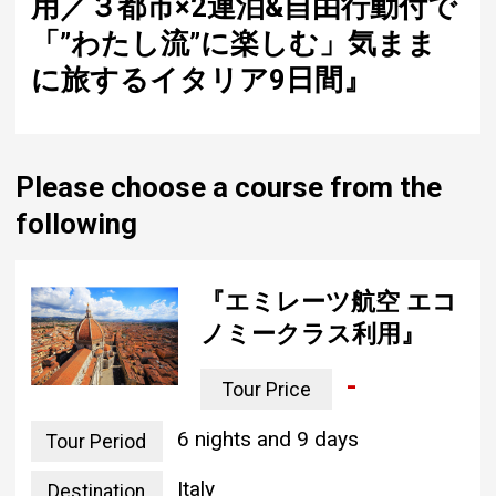
用／３都市×2連泊&自由行動付で
「”わたし流”に楽しむ」気まま
に旅するイタリア9日間』
Please choose a course from the
following
『エミレーツ航空 エコ
ノミークラス利用』
-
Tour Price
6 nights and 9 days
Tour Period
Italy
Destination