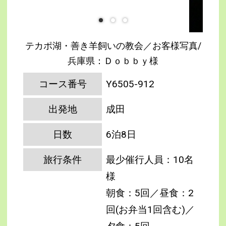
テカポ湖・善き羊飼いの教会／お客様写真/
兵庫県：Ｄｏｂｂｙ様
コース番号
Y6505-912
出発地
成田
日数
6泊8日
旅行条件
最少催行人員：10名
様
朝食：5回／昼食：2
回(お弁当1回含む)／