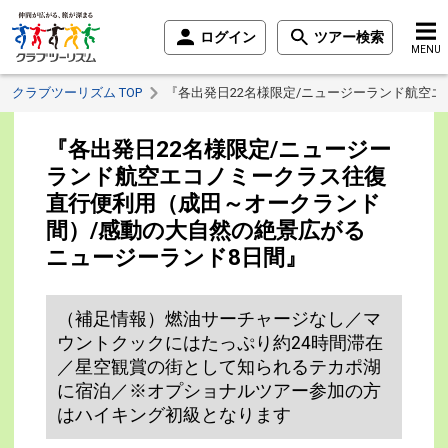
ログイン
ツアー検索
MENU
クラブツーリズム TOP
『各出発日22名様限定/ニュージーランド航空
『各出発日22名様限定/ニュージー
ランド航空エコノミークラス往復
直行便利用（成田～オークランド
間）/感動の大自然の絶景広がる
ニュージーランド8日間』
（補足情報）燃油サーチャージなし／マ
ウントクックにはたっぷり約24時間滞在
／星空観賞の街として知られるテカポ湖
に宿泊／※オプショナルツアー参加の方
はハイキング初級となります