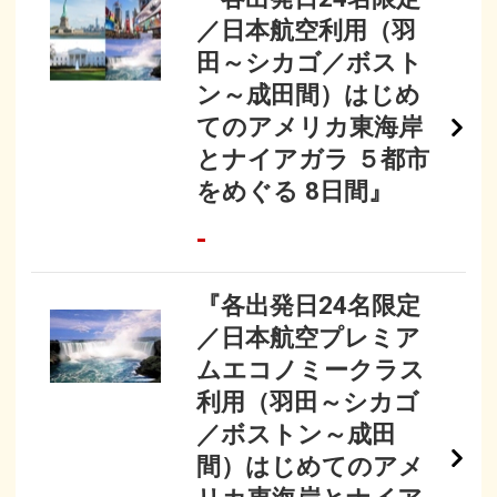
／日本航空利用（羽
田～シカゴ／ボスト
ン～成田間）はじめ
てのアメリカ東海岸
とナイアガラ ５都市
をめぐる 8日間』
-
『各出発日24名限定
／日本航空プレミア
ムエコノミークラス
利用（羽田～シカゴ
／ボストン～成田
間）はじめてのアメ