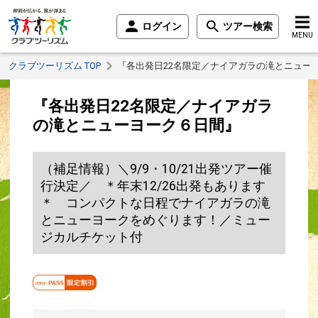
ログイン
ツアー検索
MENU
クラブツーリズム TOP
『各出発日22名限定／ナイアガラの滝とニュー
『各出発日22名限定／ナイアガラ
の滝とニューヨーク６日間』
（補足情報）＼9/9・10/21出発ツアー催
行決定／ ＊年末12/26出発もあります
＊ コンパクトな日程でナイアガラの滝
とニューヨークをめぐります！／ミュー
ジカルチケット付