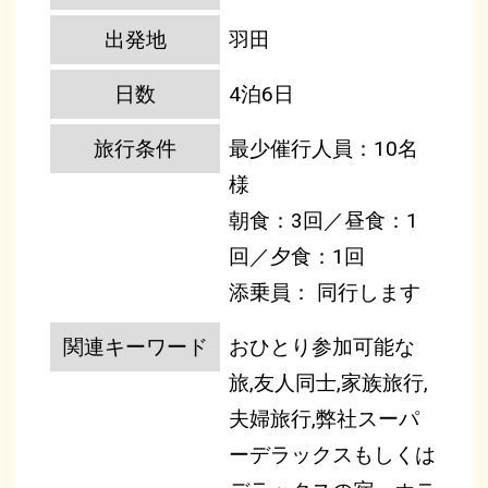
出発地
羽田
日数
4泊6日
旅行条件
最少催行人員：10名
様
朝食：3回／昼食：1
回／夕食：1回
添乗員： 同行します
関連キーワード
おひとり参加可能な
旅,友人同士,家族旅行,
夫婦旅行,弊社スーパ
ーデラックスもしくは