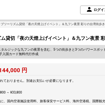
ログイ
ラブツーリズム貸切「夜の天燈上げイベント」＆九フン夜景 彩りの台湾街歩き
ム貸切「夜の天燈上げイベント」＆九フン夜景 彩
スタルジックな九フンの夜景を含む、5つの街歩きと3つのパワースポッ
子入国カード無料代行作成
144,000
円
れておりません。別途お支払いが必要になります。
00 ～ ¥33,800
他に、国内空港施設使用料、旅客保安サービス料、海外空港税、国際観