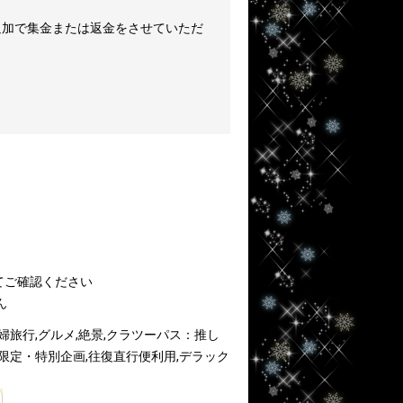
追加で集金または返金をさせていただ
てご確認ください
ん
婦旅行,グルメ,絶景,クラツーパス：推し
間限定・特別企画,往復直行便利用,デラック