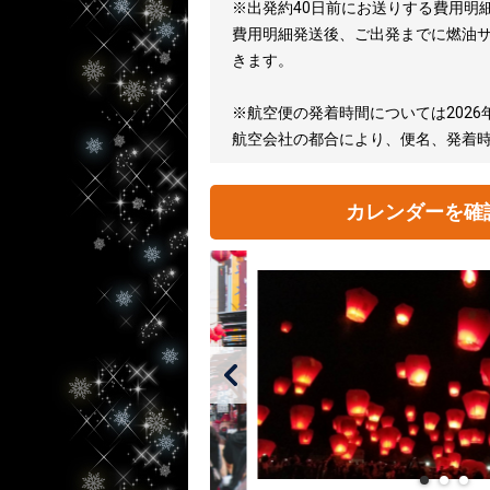
※出発約40日前にお送りする費用明
費用明細発送後、ご出発までに燃油
きます。
※航空便の発着時間については2026
航空会社の都合により、便名、発着
カレンダーを確