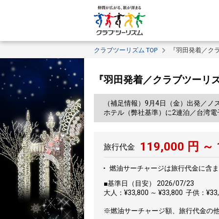
クラブツーリズム TOP
『羽田発着／ク
『羽田発着／クラブツーリズ
（補足情報）9月4日（金）出発／ノ
ホテル（弊社基準）に2連泊／台湾電
119,000
円 ～
旅行代金
燃油サーチャージは旅行代金に含ま
■基準日（目安） 2026/07/23
大人：¥33,800 ～ ¥33,800 子供：¥33,8
※燃油サーチャージ額、旅行代金の