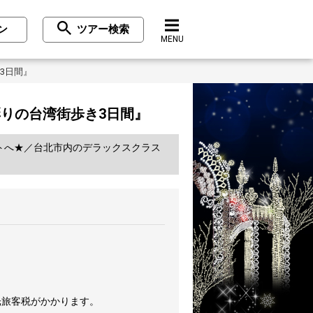
ン
ツアー検索
MENU
3日間』
りの台湾街歩き3日間』
トへ★／台北市内のデラックスクラス
光旅客税がかかります。