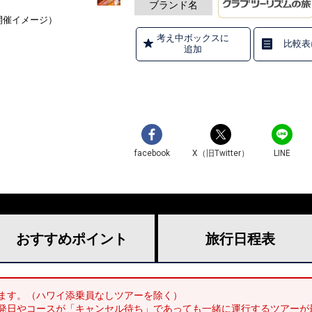
ブランド名
開催イメージ）
考え中ボックスに
比較表
追加
facebook
X（旧Twitter）
LINE
おすすめ
ポイント
旅行
日程表
ます。（ハワイ添乗員なしツアーを除く）
発日やコースが「キャンセル待ち」であっても一緒に運行するツアーが