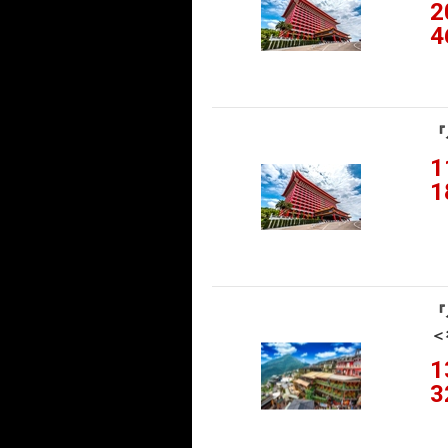
2
4
『
1
1
『
＜
1
3