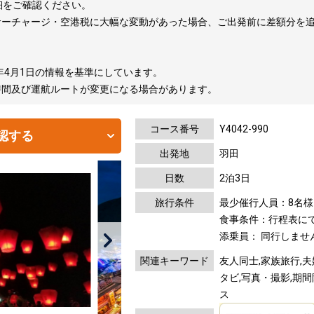
細をご確認ください。
サーチャージ・空港税に大幅な変動があった場合、ご出発前に差額分を
年4月1日の情報を基準にしています。
時間及び運航ルートが変更になる場合があります。
コース番号
Y4042-990
認する
出発地
羽田
日数
2泊3日
旅行条件
最少催行人員：8名様
食事条件：行程表に
添乗員： 同行しませ
関連キーワード
友人同士,家族旅行,夫
タビ,写真・撮影,期
ス