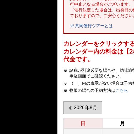
行中止となる場合がございます。
（催行決定した場合は、出発日の
ておりますので、ご安心ください
※ 共同催行ツアーとは
カレンダーをクリックす
カレンダー内の料金は
【
2
代金です。
諸税が別途必要な場合や、幼児旅
申込画面でご確認ください。
（ ）内の表示がない場合は子供
物販の場合の予約方法は
こちら
2026年8月
日
月