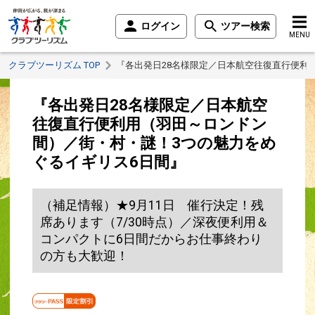
ログイン
ツアー検索
MENU
クラブツーリズム TOP
『各出発日28名様限定／日本航空往復直行便利
『各出発日28名様限定／日本航空
往復直行便利用（羽田～ロンドン
間）／街・村・謎！3つの魅力をめ
ぐるイギリス6日間』
（補足情報）★9月11日 催行決定！残
席あります（7/30時点）／深夜便利用＆
コンパクトに6日間だからお仕事終わり
の方も大歓迎！