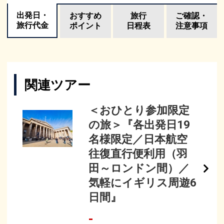
出発日・
おすすめ
旅行
ご確認・
旅行代金
ポイント
日程表
注意事項
関連ツアー
＜おひとり参加限定
の旅＞『各出発日19
名様限定／日本航空
往復直行便利用（羽
田～ロンドン間）／
気軽にイギリス周遊6
日間』
-