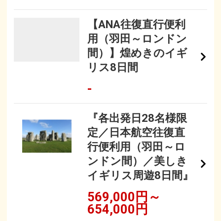
【ANA往復直行便利
用（羽田～ロンドン
間）】煌めきのイギ
リス8日間
-
『各出発日28名様限
定／日本航空往復直
行便利用（羽田～ロ
ンドン間）／美しき
イギリス周遊8日間』
569,000円～
654,000円