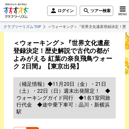
ログイン
ツアー検索
MENU
クラブツーリズム TOP
＜ウォーキング＞『世界文化遺産登録決定！歴史
＜ウォーキング＞『世界文化遺産
登録決定！歴史解説で古代の都が
よみがえる 紅葉の奈良飛鳥ウォー
ク 2日間』【東京出発】
（補足情報）◆11月20日（金）・21日
（土）・22日（日）週末出発限定！ ◆
ウォーキングガイド同行 ◆1名1室同旅
行代金 ◆途中乗下車可：品川・新横浜
駅