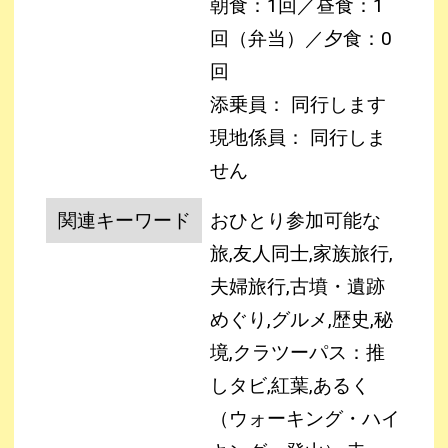
朝食：1回／昼食：1
回（弁当）／夕食：0
回
添乗員： 同行します
現地係員： 同行しま
せん
関連キーワード
おひとり参加可能な
旅,友人同士,家族旅行,
夫婦旅行,古墳・遺跡
めぐり,グルメ,歴史,秘
境,クラツーパス：推
しタビ,紅葉,あるく
（ウォーキング・ハイ