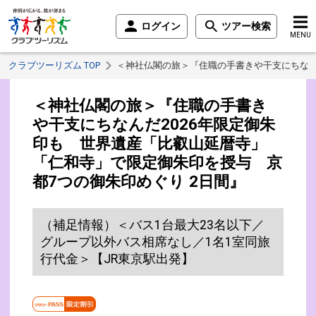
ログイン
ツアー検索
MENU
クラブツーリズム TOP
＜神社仏閣の旅＞『住職の手書きや干支にちなん
＜神社仏閣の旅＞『住職の手書き
や干支にちなんだ2026年限定御朱
印も 世界遺産「比叡山延暦寺」
「仁和寺」で限定御朱印を授与 京
都7つの御朱印めぐり 2日間』
（補足情報）＜バス1台最大23名以下／
グループ以外バス相席なし／1名1室同旅
行代金＞【JR東京駅出発】