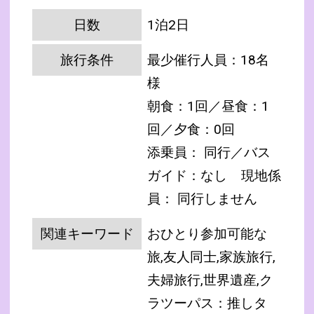
日数
1泊2日
旅行条件
最少催行人員：18名
様
朝食：1回／昼食：1
回／夕食：0回
添乗員： 同行／バス
ガイド：なし
現地係
員： 同行しません
関連キーワード
おひとり参加可能な
旅,友人同士,家族旅行,
夫婦旅行,世界遺産,ク
ラツーパス：推しタ