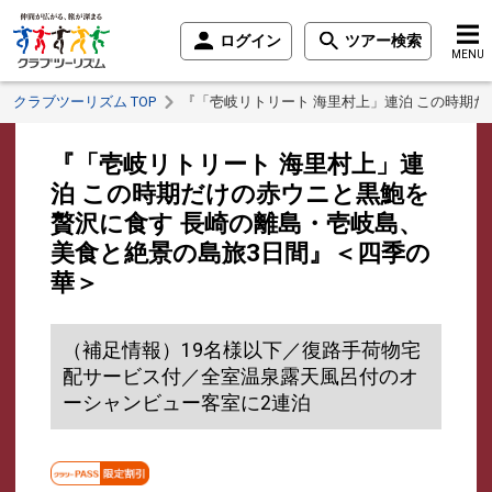
ログイン
ツアー検索
MENU
クラブツーリズム TOP
『「壱岐リトリート 海里村上」連泊 この時期
『「壱岐リトリート 海里村上」連
泊 この時期だけの赤ウニと黒鮑を
贅沢に食す 長崎の離島・壱岐島、
美食と絶景の島旅3日間』＜四季の
華＞
（補足情報）19名様以下／復路手荷物宅
配サービス付／全室温泉露天風呂付のオ
ーシャンビュー客室に2連泊