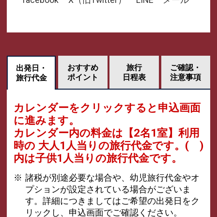
facebook
X（旧Twitter）
LINE
メール
おすすめ
旅行
ご確認・
出発日・
ポイント
日程表
注意事項
旅行代金
カレンダーをクリックすると申込画面
に進みます。
カレンダー内の料金は
【
2名1室
】利用
時の 大人1人当りの旅行代金です。
( )
内は子供1人当りの旅行代金です。
諸税が別途必要な場合や、幼児旅行代金やオ
プションが設定されている場合がございま
す。詳細につきましてはご希望の出発日をク
リックし、申込画面でご確認ください。