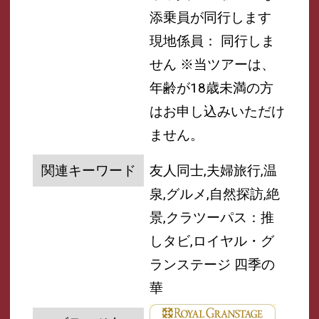
添乗員が同行します
現地係員： 同行しま
せん
※当ツアーは、
年齢が18歳未満の方
はお申し込みいただけ
ません。
関連キーワード
友人同士,夫婦旅行,温
泉,グルメ,自然探訪,絶
景,クラツーパス：推
しタビ,ロイヤル・グ
ランステージ 四季の
華