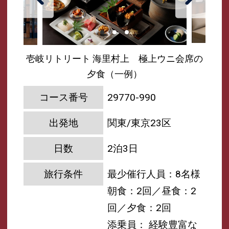
壱岐リトリート 海里村上 極上ウニ会席の
夕食（一例）
コース番号
29770-990
出発地
関東/東京23区
日数
2泊3日
旅行条件
最少催行人員：8名様
朝食：2回／昼食：2
回／夕食：2回
添乗員： 経験豊富な