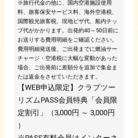
※旅行代金の他に、国内空港施設使用
料、旅客保安サービス料、海外空港税、
国際観光旅客税、現地ビザ代、船内チッ
プ代がかかります。出発約40～50日前に
お送りする費用明細をご確認ください。
費用明細発送後、ご出発までに燃油サー
チャージ・空港税に大幅な変動があった
場合、ご出発前に差額分を追加で集金ま
たは返金をさせていただきます。
【WEB申込限定】クラブツー
リズムPASS会員特典「会員限
定割引」（3,000円 ～ 3,000円
）
※PASS有料会員はインターネ