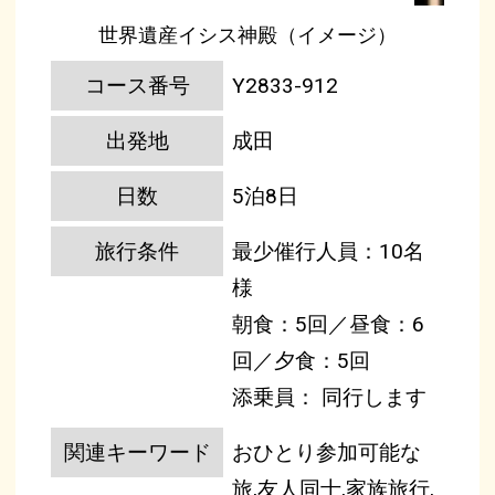
世界遺産イシス神殿（イメージ）
コース番号
Y2833-912
出発地
成田
日数
5泊8日
旅行条件
最少催行人員：10名
様
朝食：5回／昼食：6
回／夕食：5回
添乗員： 同行します
関連キーワード
おひとり参加可能な
旅,友人同士,家族旅行,