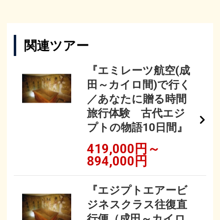
関連ツアー
『エミレーツ航空(成
田～カイロ間)で行く
／あなたに贈る時間
旅行体験 古代エジ
プトの物語10日間』
419,000円～
894,000円
『エジプトエアービ
ジネスクラス往復直
行便（成田～カイロ