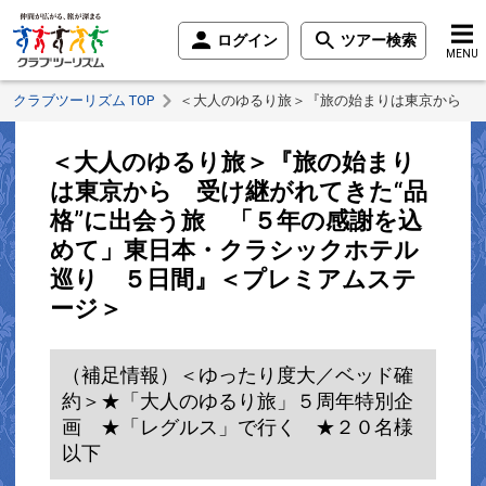
ログイン
ツアー検索
MENU
クラブツーリズム TOP
＜大人のゆるり旅＞『旅の始まりは東京から 受
＜大人のゆるり旅＞『旅の始まり
は東京から 受け継がれてきた“品
格”に出会う旅 「５年の感謝を込
めて」東日本・クラシックホテル
巡り ５日間』＜プレミアムステ
ージ＞
（補足情報）＜ゆったり度大／ベッド確
約＞★「大人のゆるり旅」５周年特別企
画 ★「レグルス」で行く ★２０名様
以下