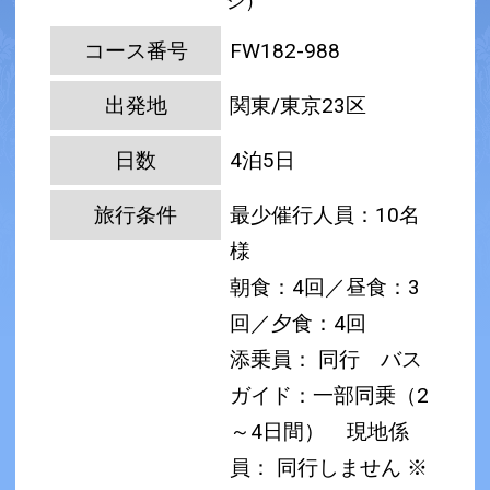
ジ）
コース番号
FW182-988
出発地
関東/東京23区
日数
4泊5日
旅行条件
最少催行人員：10名
様
朝食：4回／昼食：3
回／夕食：4回
添乗員： 同行 バス
ガイド：一部同乗（2
～4日間）
現地係
員： 同行しません
※