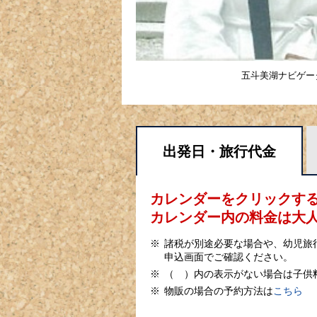
五斗美湖ナビゲー
出発日・
旅行代金
カレンダーをクリックす
カレンダー内の料金は
大
諸税が別途必要な場合や、幼児旅
申込画面でご確認ください。
（ ）内の表示がない場合は子供
物販の場合の予約方法は
こちら