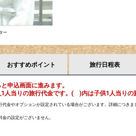
ター
おすすめ
ポイント
旅行
日程表
ると申込画面に進みます。
人1人当りの旅行代金です。
( )内は子供1人当り
行代金やオプションが設定されている場合がございます。詳細につきま
料金の設定がございません。