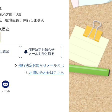
様
回／夕食：0回
ん
現地係員： 同行しません
,歴史
催行決定お知らせ
に追加
メールを受け取る
催行決定お知らせメールとは
お問い合わせはこちら
メール