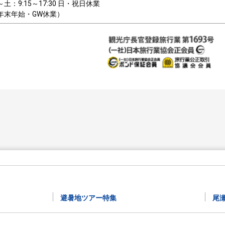
～土：9:15～17:30 日・祝日休業
年末年始・GW休業）
避暑地ツアー特集
尾