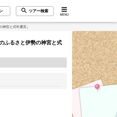
ン
ツアー検索
MENU
勢の神宮と式年遷宮』
心のふるさと伊勢の神宮と式