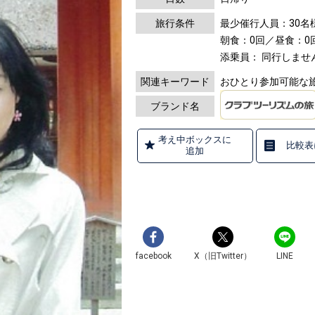
旅行条件
最少催行人員：30名
朝食：0回／昼食：0
添乗員： 同行しませ
関連キーワード
おひとり参加可能な旅
ブランド名
考え中ボックスに
比較表
追加
facebook
X（旧Twitter）
LINE