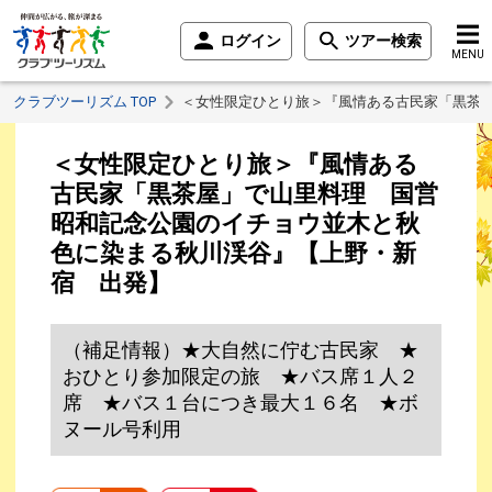
ログイン
ツアー検索
MENU
クラブツーリズム TOP
＜女性限定ひとり旅＞『風情ある古民家「黒茶
＜女性限定ひとり旅＞『風情ある
古民家「黒茶屋」で山里料理 国営
昭和記念公園のイチョウ並木と秋
色に染まる秋川渓谷』【上野・新
宿 出発】
（補足情報）★大自然に佇む古民家 ★
おひとり参加限定の旅 ★バス席１人２
席 ★バス１台につき最大１６名 ★ボ
ヌール号利用