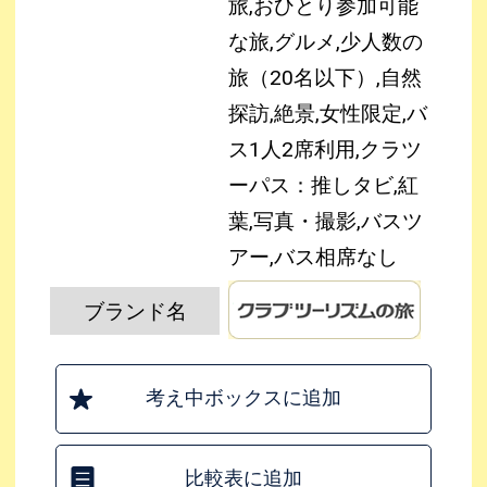
旅,おひとり参加可能
な旅,グルメ,少人数の
旅（20名以下）,自然
探訪,絶景,女性限定,バ
ス1人2席利用,クラツ
ーパス：推しタビ,紅
葉,写真・撮影,バスツ
アー,バス相席なし
ブランド名
考え中ボックスに追加
比較表に追加