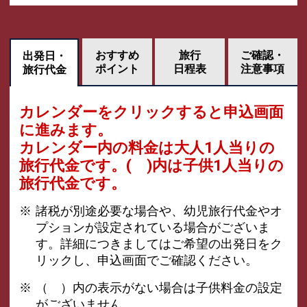
おすすめ
旅行
ご確認・
出発日・
ポイント
日程表
注意事項
旅行代金
カレンダーをクリックすると申込画面
に進みます。
カレンダー内の料金は
大人1人当りの
旅行代金です。
( )内は子供1人当りの
旅行代金です。
諸税が別途必要な場合や、幼児旅行代金やオ
プションが設定されている場合がございま
す。詳細につきましてはご希望の出発日をク
リックし、申込画面でご確認ください。
（ ）内の表示がない場合は子供料金の設定
がございません。