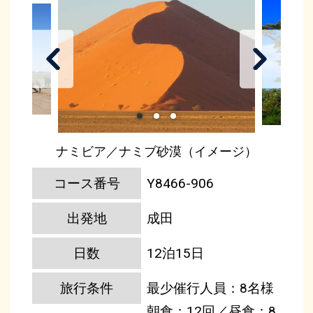
ナミビア／ナミブ砂漠（イメージ）
コース番号
Y8466-906
出発地
成田
日数
12泊15日
旅行条件
最少催行人員：8名様
朝食：12回／昼食：8