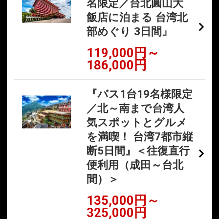
名限定／台北圓山大
飯店に泊まる 台湾北
部めぐり 3日間』
119,000円～
186,000円
『バス1台19名様限定
／北～南まで台湾人
気スポットとグルメ
を満喫！ 台湾7都市縦
断5日間』＜往復直行
便利用（成田～台北
間）＞
135,000円～
325,000円