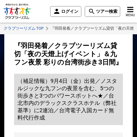
ログイン
ツアー検索
MENU
クラブツーリズム TOP
『羽田発着／クラブツーリズム貸切「夜の天燈上
『羽田発着／クラブツーリズム貸
切「夜の天燈上げイベント」＆九
フン夜景 彩りの台湾街歩き3日間』
（補足情報）9月4日（金）出発／ノスタ
ルジックな九フンの夜景を含む、5つの
街歩きと3つのパワースポットへ★／台
北市内のデラックスクラスホテル（弊社
基準）に2連泊／台湾電子入国カード無
料代行作成