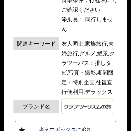
食事条件：行程表にて
ご確認ください
添乗員： 同行しませ
ん
関連キーワード
友人同士,家族旅行,夫
婦旅行,グルメ,絶景,ク
ラツーパス：推しタ
ビ,写真・撮影,期間限
定・特別企画,往復直
行便利用,デラックス
ブランド名
考え中ボックスに追加