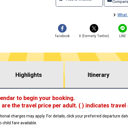
Comparis
What 
facebook
X (formerly Twitter)
LINE
Highlights
​ ​
Itinerary
lendar to begin your booking.
 are
the travel price per adult.
( ) indicates travel
ptional charges may apply. For details, click your preferred departure d
no child fare available.