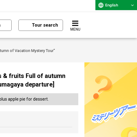
English
n
Tour search
MENU
Autumn of Vacation Mystery Tour"
 & fruits Full of autumn
Kumagaya departure]
us apple pie for dessert.