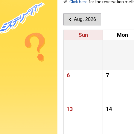
Click here
for the reservation met
Aug. 2026
Sun
Mon
6
7
13
14