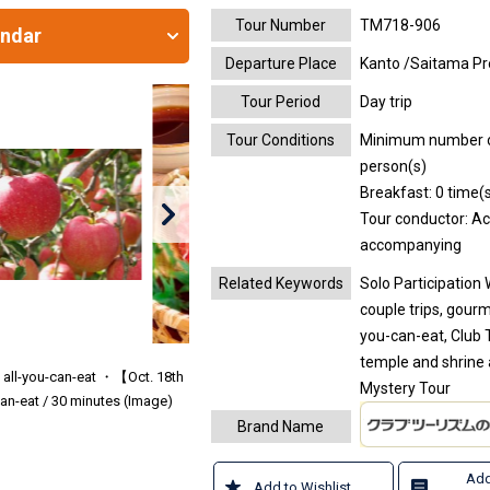
Tour Number
TM718-906
endar
Departure Place
Kanto /Saitama Pr
Tour Period
Day trip
Tour Conditions
Minimum number of 
person(s)
Breakfast: 0 time(s
Tour conductor: A
accompanying
Related Keywords
Solo Participation 
couple trips, gourm
you-can-eat, Club T
temple and shrine 
 all-you-can-eat ・【Oct. 18th
Mystery Tour
an-eat / 30 minutes (Image)
Brand Name
Add
Add to Wishlist