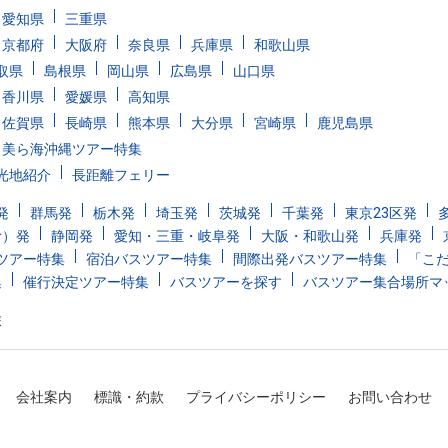
愛知県
三重県
京都府
大阪府
奈良県
兵庫県
和歌山県
取県
島根県
岡山県
広島県
山口県
香川県
愛媛県
高知県
佐賀県
長崎県
熊本県
大分県
宮崎県
鹿児島県
美ら海沖縄ツアー特集
光地紹介
長距離フェリー
発
群馬発
栃木発
埼玉発
茨城発
千葉発
東京23区発
む）発
静岡発
愛知・三重・岐阜発
大阪・和歌山発
兵庫発
ツアー特集
宿泊バスツアー特集
間際出発バスツアー特集
「こ
集
催行決定ツアー特集
バスツアーを探す
バスツアー集合場所マ
旅
会社案内
標識・約款
プライバシーポリシー
お問い合わせ