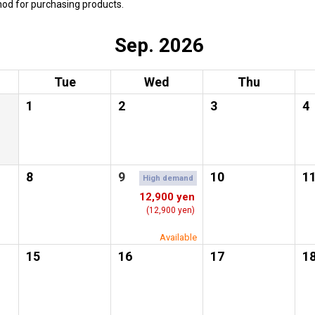
hod for purchasing products.
Sep. 2026
Tue
Wed
Thu
1
2
3
4
8
9
10
1
High demand
12,900 yen
(12,900 yen)
Available
15
16
17
1