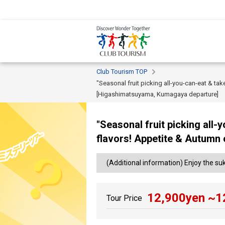
Club Tourism TOP
"Seasonal fruit picking all-you-can-eat & ta
[Higashimatsuyama, Kumagaya departure]
"Seasonal fruit picking all-
flavors! Appetite & Autumn
(Additional information) Enjoy the s
12,900
yen ~
1
Tour Price