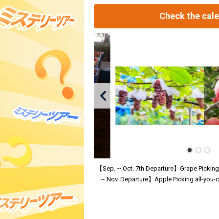
Check the cal
【Sep. ~ Oct. 7th Departure】Grape Picking
~ Nov. Departure】Apple Picking all-you-c