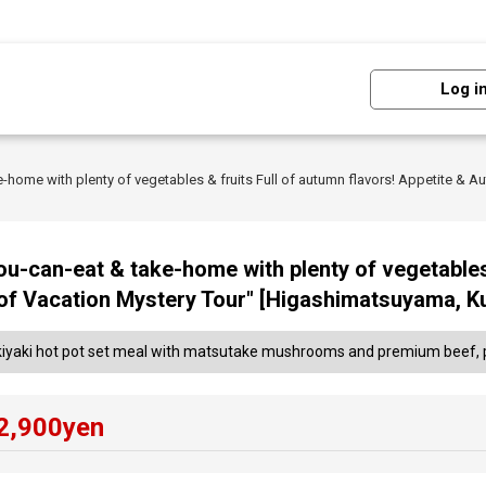
Log i
ke-home with plenty of vegetables & fruits Full of autumn flavors! Appetite & 
you-can-eat & take-home with plenty of vegetables
 of Vacation Mystery Tour" [Higashimatsuyama, 
ukiyaki hot pot set meal with matsutake mushrooms and premium beef, pl
2,900
yen