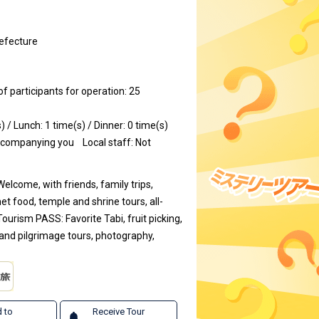
efecture
participants for operation: 25
) / Lunch: 1 time(s) / Dinner: 0 time(s)
ccompanying you
Local staff: Not
Welcome, with friends, family trips,
et food, temple and shrine tours, all-
ourism PASS: Favorite Tabi, fruit picking,
and pilgrimage tours, photography,
 to
Receive Tour