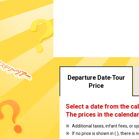
Departure Date·
Tour
Price
Select a date from the ca
The prices in the calendar
Additional taxes, infant fees, or o
If no price is shown in ( ), there is 