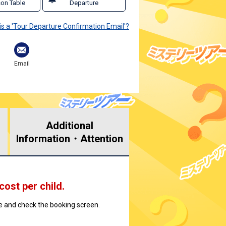
on Table
Departure
is a 'Tour Departure Confirmation Email'?
Email
Additional
Information・
Attention
 cost per child.
ate and check the booking screen.