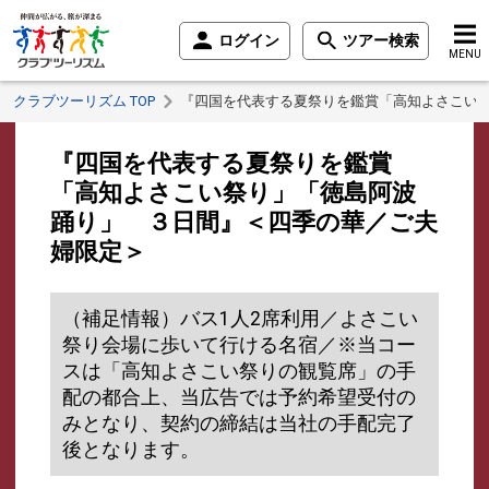
ログイン
ツアー検索
MENU
クラブツーリズム TOP
『四国を代表する夏祭りを鑑賞「高知よさこい
『四国を代表する夏祭りを鑑賞
「高知よさこい祭り」「徳島阿波
踊り」 ３日間』＜四季の華／ご夫
婦限定＞
（補足情報）バス1人2席利用／よさこい
祭り会場に歩いて行ける名宿／※当コー
スは「高知よさこい祭りの観覧席」の手
配の都合上、当広告では予約希望受付の
みとなり、契約の締結は当社の手配完了
後となります。