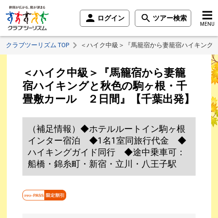
ログイン
ツアー検索
MENU
クラブツーリズム TOP
＜ハイク中級＞『馬籠宿から妻籠宿ハイキング
＜ハイク中級＞『馬籠宿から妻籠
宿ハイキングと秋色の駒ヶ根・千
畳敷カール ２日間』【千葉出発】
（補足情報）◆ホテルルートイン駒ヶ根
インター宿泊 ◆1名1室同旅行代金 ◆
ハイキングガイド同行 ◆途中乗車可：
船橋・錦糸町・新宿・立川・八王子駅