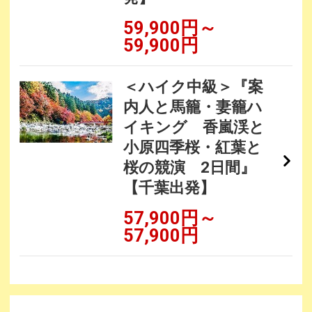
59,900円～
59,900円
＜ハイク中級＞『案
内人と馬籠・妻籠ハ
イキング 香嵐渓と
小原四季桜・紅葉と
桜の競演 2日間』
【千葉出発】
57,900円～
57,900円