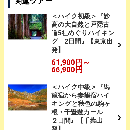
関連ツアー
＜ハイク初級＞『妙
高の大自然と戸隠古
道5社めぐりハイキン
グ 2日間』【東京出
発】
61,900円～
66,900円
＜ハイク中級＞『馬
籠宿から妻籠宿ハイ
キングと秋色の駒ヶ
根・千畳敷カール
２日間』【千葉出
発】