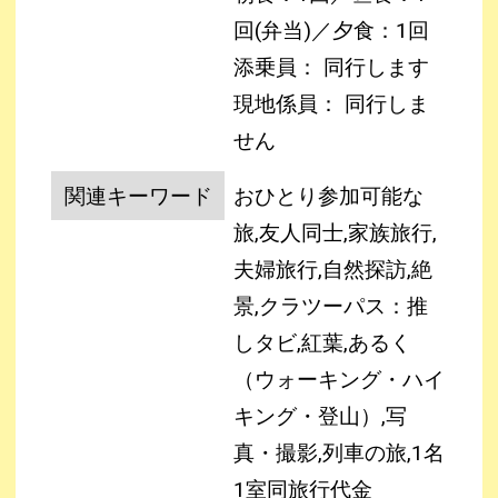
回(弁当)／夕食：1回
添乗員： 同行します
現地係員： 同行しま
せん
関連キーワード
おひとり参加可能な
旅,友人同士,家族旅行,
夫婦旅行,自然探訪,絶
景,クラツーパス：推
しタビ,紅葉,あるく
（ウォーキング・ハイ
キング・登山）,写
真・撮影,列車の旅,1名
1室同旅行代金