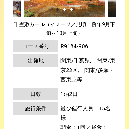
千畳敷カール（イメージ／見頃：例年9月下
旬～10月上旬）
コース番号
R9184-906
出発地
関東/千葉県, 関東/東
京23区, 関東/多摩・
西東京等
日数
1泊2日
旅行条件
最少催行人員：15名
様
朝食：1回／昼食：1