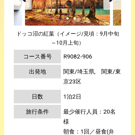
ドッコ沼の紅葉（イメージ/見頃：9月中旬
～10月上旬）
コース番号
R9082-906
出発地
関東/埼玉県, 関東/東
京23区
日数
1泊2日
旅行条件
最少催行人員：20名
様
朝食：1回／昼食(弁