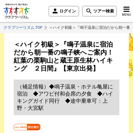
ログイン
ツアー検索
MENU
クラブツーリズム TOP
＜ハイク初級＞『鳴子温泉に宿泊だから朝一番
＜ハイク初級＞『鳴子温泉に宿泊
だから朝一番の鳴子峡へご案内！
紅葉の栗駒山と蔵王原生林ハイキ
ング ２日間』【東京出発】
（補足情報）◆鳴子温泉・ホテル亀屋に
宿泊 ◆アワビ付和会席の夕食 ◆ハイ
キングガイド同行 ◆途中乗車可：上
野・大宮駅