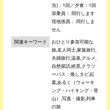
当)：1回／夕食：1回
添乗員： 同行します
現地係員： 同行しま
せん
関連キーワード
おひとり参加可能な
旅,友人同士,家族旅行,
夫婦旅行,温泉,グルメ,
自然探訪,絶景,クラツ
ーパス：推しタビ,紅
葉,あるく（ウォーキ
ング・ハイキング・登
山）,写真・撮影,列車
の旅