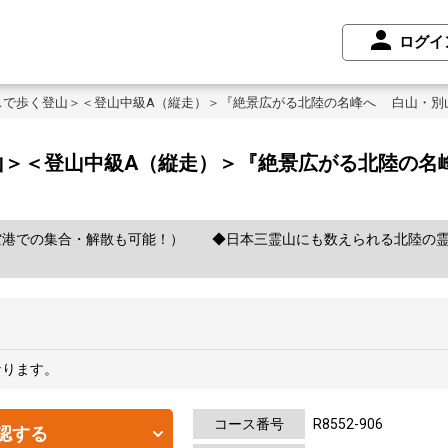
ログイ
スで歩く登山＞＜登山中級A（縦走）＞『絶景広がる北陸の名峰へ 白山・別
山＞＜登山中級A（縦走）＞『絶景広がる北陸の名
港での集合・解散も可能！） ◆日本三霊山にも数えられる北陸の霊峰
なります。
コース番号
R8552-906
認する