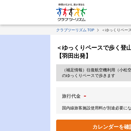
クラブツーリズム TOP
＜ゆっくりペー
＜ゆっくりペースで歩く登
【羽田出発】
（補足情報）往復航空機利用（小松空
のゆっくりペースで歩きます
-
旅行代金
国内線旅客施設使用料が別途必要に
カレンダーを確