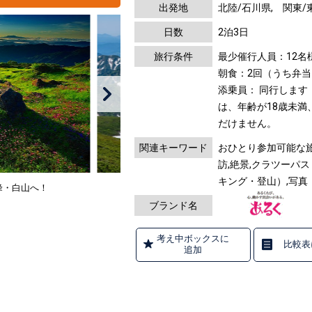
出発地
北陸/石川県, 関東/
日数
2泊3日
旅行条件
最少催行人員：12名
朝食：2回（うち弁当
添乗員： 同行します
は、年齢が18歳未満
だけません。
関連キーワード
おひとり参加可能な旅
訪,絶景,クラツーパ
キング・登山）,写真
峰・白山へ！
ブランド名
考え中ボックスに
比較表
追加