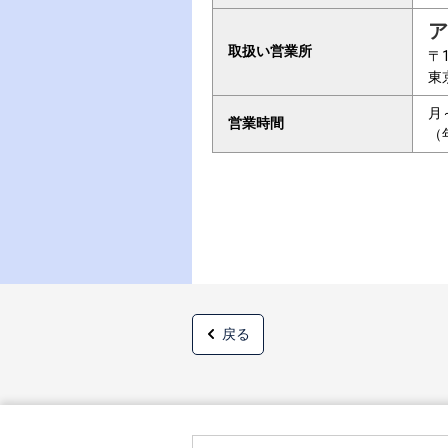
ア
取扱い営業所
〒1
東
月
営業時間
（
戻る