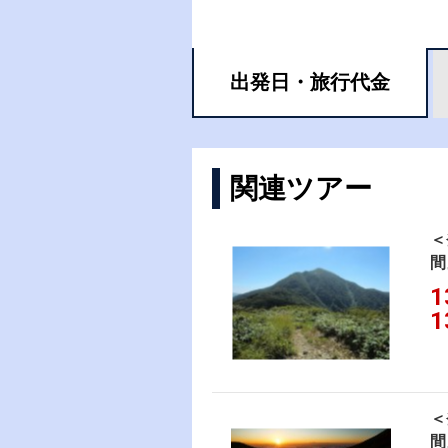
出発日・
旅行代金
関連ツアー
＜
間
1
1
＜
間