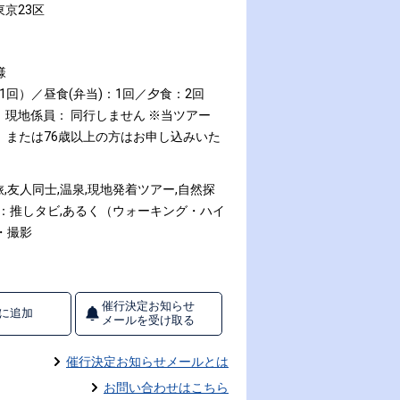
東京23区
様
1回）／昼食(弁当)：1回／夕食：2回
現地係員： 同行しません
※当ツアー
、または76歳以上の方はお申し込みいた
,友人同士,温泉,現地発着ツアー,自然探
ス：推しタビ,あるく（ウォーキング・ハイ
・撮影
催行決定お知らせ
に追加
メールを受け取る
催行決定お知らせメールとは
お問い合わせはこちら