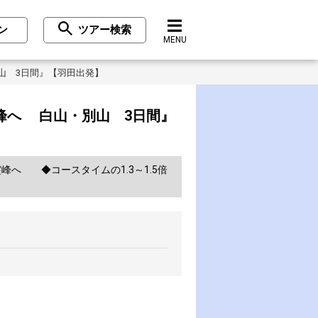
ン
ツアー検索
MENU
山 3日間』【羽田出発】
峰へ 白山・別山 3日間』
へ ◆コースタイムの1.3～1.5倍