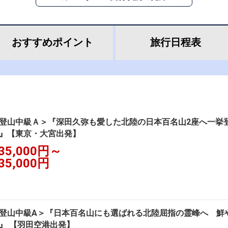
おすすめ
ポイント
旅行
日程表
登山中級Ａ＞『深田久弥も愛した北陸の日本百名山2座へ一挙
』【東京・大宮出発】
35,000円～
35,000円
登山中級A＞『日本百名山にも選ばれる北陸屈指の霊峰へ 鮮
』 【羽田空港出発】