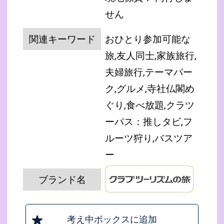
せん
関連キーワード
おひとり参加可能な
旅,友人同士,家族旅行,
夫婦旅行,テーマパー
ク,グルメ,寺社仏閣め
ぐり,食べ放題,クラツ
ーパス：推しタビ,フ
ルーツ狩り,バスツア
ー
ブランド名
考え中ボックスに追加