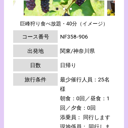
巨峰狩り食べ放題・40分（イメージ）
コース番号
NF358-906
出発地
関東/神奈川県
日数
日帰り
旅行条件
最少催行人員：25名
様
朝食：0回／昼食：1
回／夕食：0回
添乗員： 同行します
現地係員： 同行しま