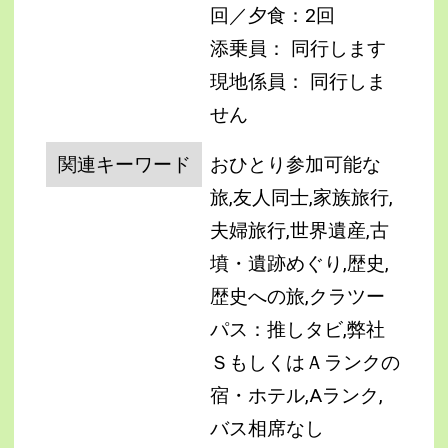
回／夕食：2回
添乗員： 同行します
現地係員： 同行しま
せん
関連キーワード
おひとり参加可能な
旅,友人同士,家族旅行,
夫婦旅行,世界遺産,古
墳・遺跡めぐり,歴史,
歴史への旅,クラツー
パス：推しタビ,弊社
ＳもしくはＡランクの
宿・ホテル,Aランク,
バス相席なし