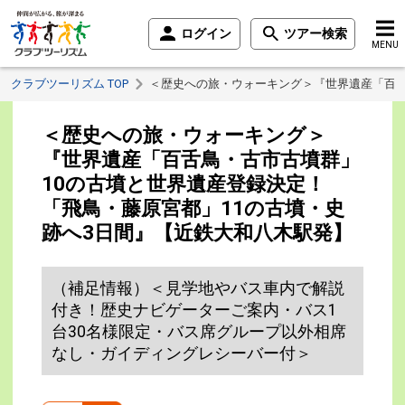
ログイン
ツアー検索
MENU
クラブツーリズム TOP
＜歴史への旅・ウォーキング＞『世界遺産「百舌
＜歴史への旅・ウォーキング＞
『世界遺産「百舌鳥・古市古墳群」
10の古墳と世界遺産登録決定！
「飛鳥・藤原宮都」11の古墳・史
跡へ3日間』【近鉄大和八木駅発】
（補足情報）＜見学地やバス車内で解説
付き！歴史ナビゲーターご案内・バス1
台30名様限定・バス席グループ以外相席
なし・ガイディングレシーバー付＞