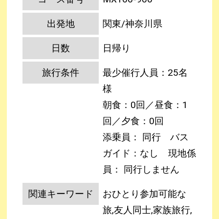
出発地
関東/神奈川県
日数
日帰り
旅行条件
最少催行人員：25名
様
朝食：0回／昼食：1
回／夕食：0回
添乗員： 同行 バス
ガイド：なし
現地係
員： 同行しません
関連キーワード
おひとり参加可能な
旅,友人同士,家族旅行,