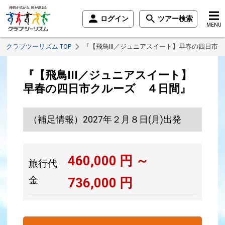
ログイン
ツアー検索
MENU
クラブツーリズム TOP
『【飛鳥III／ジュニアスイート】早春の四日市
『【飛鳥III／ジュニアスイート】
早春の四日市クルーズ ４日間』
（補足情報）2027年２月８日(月)出発
460,000
円 ～
旅行代
金
736,000
円