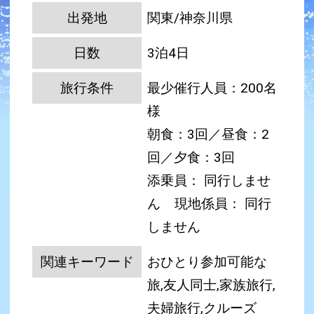
出発地
関東/神奈川県
日数
3泊4日
旅行条件
最少催行人員：200名
様
朝食：3回／昼食：2
回／夕食：3回
添乗員： 同行しませ
ん
現地係員： 同行
しません
関連キーワード
おひとり参加可能な
旅,友人同士,家族旅行,
夫婦旅行,クルーズ