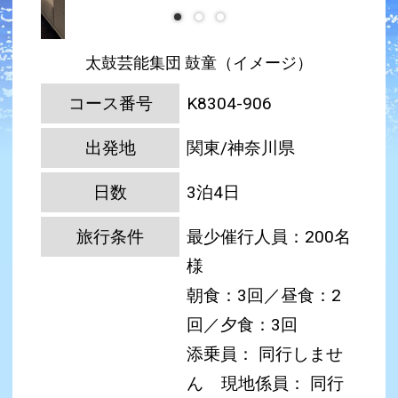
太鼓芸能集団 鼓童（イメージ）
コース番号
K8304-906
出発地
関東/神奈川県
日数
3泊4日
旅行条件
最少催行人員：200名
様
朝食：3回／昼食：2
回／夕食：3回
添乗員： 同行しませ
ん
現地係員： 同行