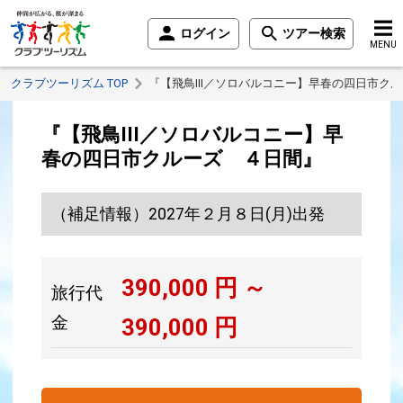
ログイン
ツアー検索
MENU
クラブツーリズム TOP
『【飛鳥III／ソロバルコニー】早春の四日市ク
『【飛鳥III／ソロバルコニー】早
春の四日市クルーズ ４日間』
（補足情報）2027年２月８日(月)出発
390,000
円 ～
旅行代
金
390,000
円