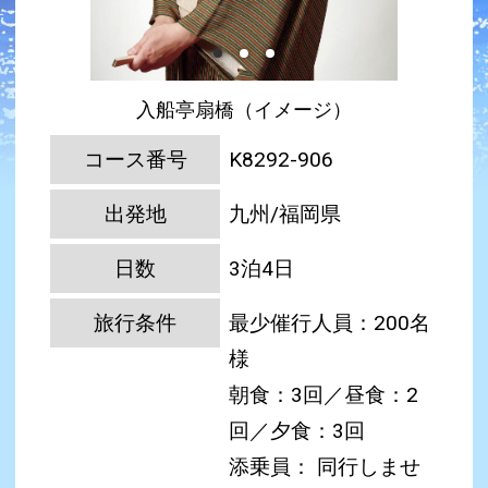
入船亭扇橋（イメージ）
コース番号
K8292-906
出発地
九州/福岡県
日数
3泊4日
旅行条件
最少催行人員：200名
様
朝食：3回／昼食：2
回／夕食：3回
添乗員： 同行しませ