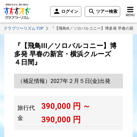
ログイン
ツアー検索
MENU
クラブツーリズム TOP
『【飛鳥III／ソロバルコニー】博多発 早春の
『【飛鳥III／ソロバルコニー】博
多発 早春の新宮・横浜クルーズ
４日間』
（補足情報）2027年２月５日(金)出発
390,000
円 ～
旅行代
金
390,000
円