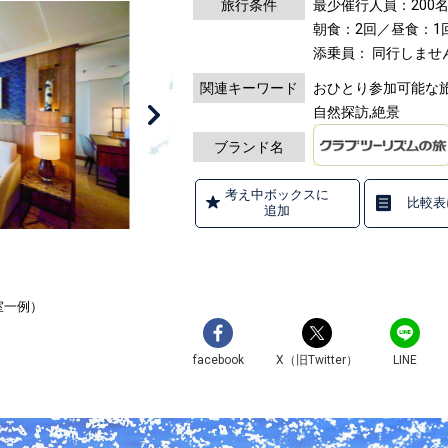
旅行条件
最少催行人員：200
朝食：2回／昼食：1
添乗員： 同行しませ
関連キーワード
おひとり参加可能な旅,
自然探訪,絶景
ブランド名
考え中ボックスに
比較表
追加
室一例）
facebook
X（旧Twitter）
LINE