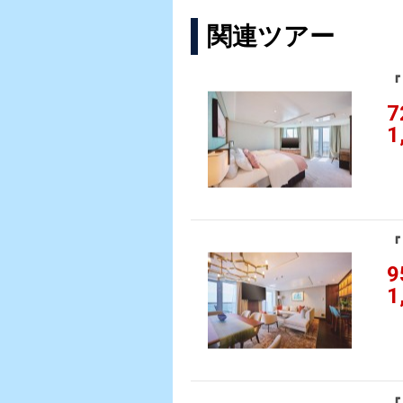
関連ツアー
『
7
1
『
9
1