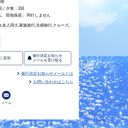
名様
回／夕食：2回
ん
現地係員： 同行しません
友人同士,家族旅行,夫婦旅行,クルーズ,
催行決定お知らせ
に追加
メールを受け取る
催行決定お知らせメールとは
お問い合わせはこちら
メール