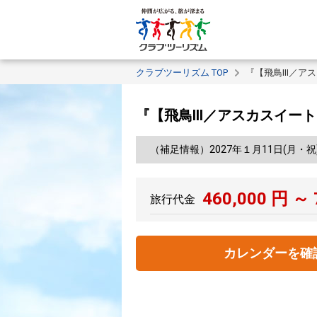
クラブツーリズム TOP
『【飛鳥III／
『【飛鳥III／アスカスイ
（補足情報）2027年１月11日(月・祝
460,000
円 ～
旅行代金
カレンダーを確