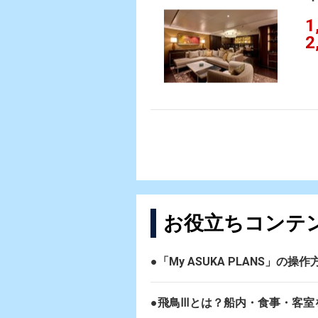
『
1
2
お役立ちコンテ
●「My ASUKA PLANS」の
●飛鳥Ⅲとは？船内・食事・客室