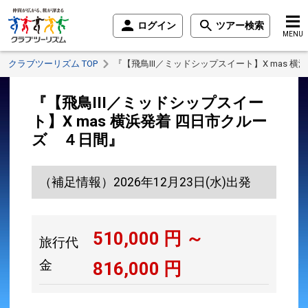
ログイン
ツアー検索
MENU
クラブツーリズム TOP
『【飛鳥III／ミッドシップスイート】X mas 
『【飛鳥III／ミッドシップスイー
ト】X mas 横浜発着 四日市クルー
ズ ４日間』
（補足情報）2026年12月23日(水)出発
510,000
円 ～
旅行代
金
816,000
円