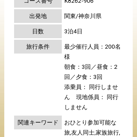
コース番号
K8262-906
出発地
関東/神奈川県
日数
3泊4日
旅行条件
最少催行人員：200名
様
朝食：3回／昼食：2
回／夕食：3回
添乗員： 同行しませ
ん
現地係員： 同行
しません
関連キーワード
おひとり参加可能な
旅,友人同士,家族旅行,