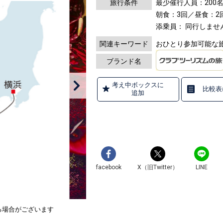
旅行条件
最少催行人員：200
朝食：3回／昼食：2
添乗員： 同行しませ
関連キーワード
おひとり参加可能な旅
ブランド名
考え中ボックスに
比較表
追加
facebook
X（旧Twitter）
LINE
る場合がございます