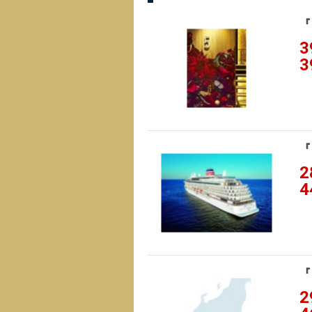
『
3
3
『
2
4
『
2