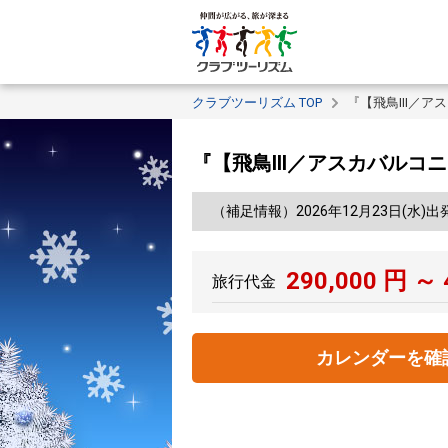
クラブツーリズム TOP
『【飛鳥III／ア
『【飛鳥III／アスカバルコニ
（補足情報）2026年12月23日(水)出
290,000
円 ～
旅行代金
カレンダーを確