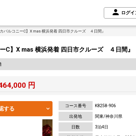
ログイ
スカバルコニーC】X mas 横浜発着 四日市クルーズ ４日間』
ーC】X mas 横浜発着 四日市クルーズ ４日間』
発
464,000
円
コース番号
K8258-906
認する
出発地
関東/神奈川県
日数
3泊4日