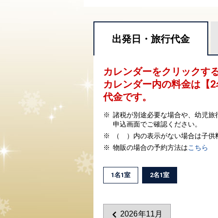
出発日・
旅行代金
カレンダーをクリックす
カレンダー内の料金は
【
2
代金です。
諸税が別途必要な場合や、幼児旅
申込画面でご確認ください。
（ ）内の表示がない場合は子供
物販の場合の予約方法は
こちら
1名1室
2名1室
2026年11月