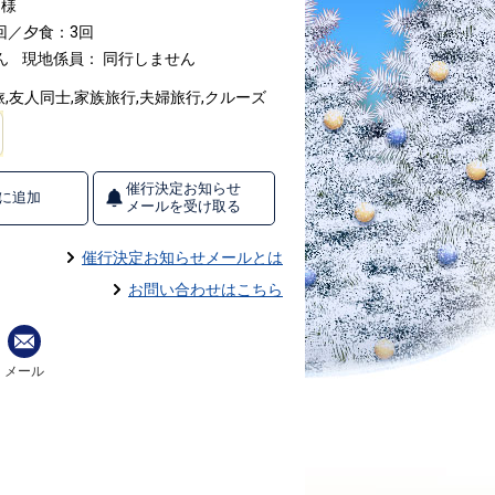
名様
回／夕食：3回
ん
現地係員： 同行しません
,友人同士,家族旅行,夫婦旅行,クルーズ
催行決定お知らせ
に追加
メールを受け取る
催行決定お知らせメールとは
お問い合わせはこちら
メール