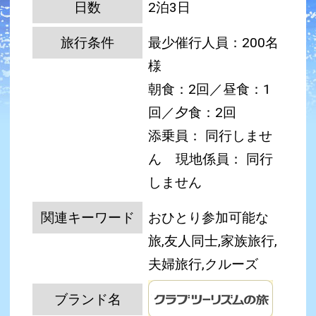
日数
2泊3日
旅行条件
最少催行人員：200名
様
朝食：2回／昼食：1
回／夕食：2回
添乗員： 同行しませ
ん
現地係員： 同行
しません
関連キーワード
おひとり参加可能な
旅,友人同士,家族旅行,
夫婦旅行,クルーズ
ブランド名