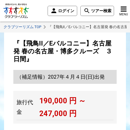
ログイン
ツアー検索
MENU
クラブツーリズム TOP
『【飛鳥II／Eバルコニー】名古屋発 春の名古
『【飛鳥II／Eバルコニー】名古屋
発 春の名古屋・博多クルーズ ３
日間』
（補足情報）2027年４月４日(日)出発
190,000
円 ～
旅行代
金
247,000
円