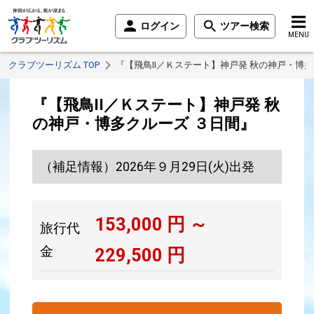
ログイン
ツアー検索
MENU
クラブツーリズム TOP
『【飛鳥II／Ｋステート】神戸発 秋の神戸・博
『【飛鳥II／Ｋステート】神戸発 秋
の神戸・博多クルーズ ３日間』
（補足情報）2026年９月29日(火)出発
153,000
円 ～
旅行代
金
229,500
円