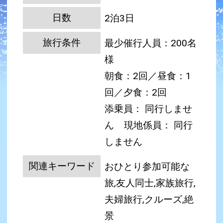
日数
2泊3日
旅行条件
最少催行人員：200名
様
朝食：2回／昼食：1
回／夕食：2回
添乗員： 同行しませ
ん
現地係員： 同行
しません
関連キーワード
おひとり参加可能な
旅,友人同士,家族旅行,
夫婦旅行,クルーズ,絶
景