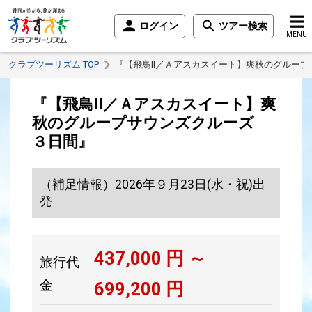
ログイン
ツアー検索
MENU
クラブツーリズム TOP
『【飛鳥II／Ａアスカスイート】爽秋のグルー
『【飛鳥II／Ａアスカスイート】爽
秋のグループサウンズクルーズ
３日間』
（補足情報）2026年９月23日(水・祝)出
発
437,000
円 ～
旅行代
金
699,200
円