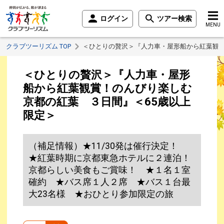
ログイン
ツアー検索
MENU
クラブツーリズム TOP
＜ひとりの贅沢＞『人力車・屋形船から紅葉観賞
＜ひとりの贅沢＞『人力車・屋形
船から紅葉観賞！のんびり楽しむ
京都の紅葉 ３日間』＜65歳以上
限定＞
（補足情報）★11/30発は催行決定！
★紅葉時期に京都東急ホテルに２連泊！
京都らしい美食もご賞味！ ★１名１室
確約 ★バス席１人２席 ★バス１台最
大23名様 ★おひとり参加限定の旅