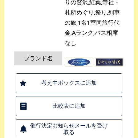
りの贅沢,紅葉,寺社・
札所めぐり,祭り,列車
の旅,1名1室同旅行代
金,Aランク,バス相席
なし
ブランド名
考え中ボックスに追加
比較表に追加
催行決定お知らせメールを受け
取る