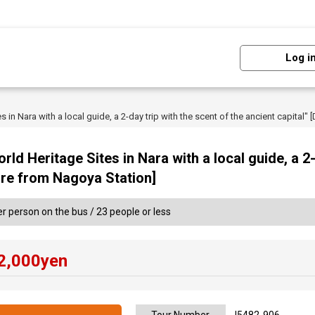
Log i
s in Nara with a local guide, a 2-day trip with the scent of the ancient capital
rld Heritage Sites in Nara with a local guide, a 2-
ture from Nagoya Station]
r person on the bus / 23 people or less
2,000
yen