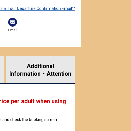
is a 'Tour Departure Confirmation Email'?
Email
Additional
Information・
Attention
rice per adult when using
ate and check the booking screen.