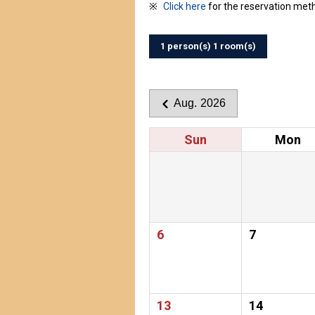
Click here
for the reservation met
1 person(s) 1 room(s)
Aug. 2026
Sun
Mon
6
7
13
14