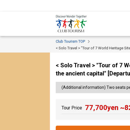
Club Tourism TOP
< Solo Travel > "Tour of 7 World Heritage Site
< Solo Travel > "Tour of 7 Wo
the ancient capital" [Depar
(Additional information) Two seats pe
77,700
yen ~
8
Tour Price