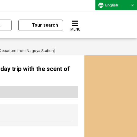
English
n
Tour search
MENU
" [Departure from Nagoya Station]
day trip with the scent of