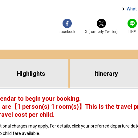
What 
facebook
X (formerly Twitter)
LINE
Highlights
​ ​
Itinerary
lendar to begin your booking.
 are
【
1 person(s) 1 room(s)
】This is the travel p
ravel cost per child.
ptional charges may apply. For details, click your preferred departure d
no child fare available.