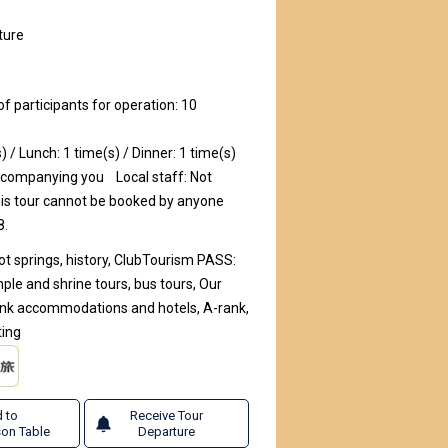
ture
participants for operation: 10
) / Lunch: 1 time(s) / Dinner: 1 time(s)
ccompanying you
Local staff: Not
is tour cannot be booked by anyone
8.
ot springs, history, ClubTourism PASS:
ple and shrine tours, bus tours, Our
nk accommodations and hotels, A-rank,
ting
 to
Receive Tour
on Table
Departure