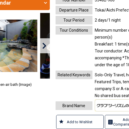
Tour Number
J5482-906
endar
Departure Place
Tokai/Aichi Prefec
Tour Period
2 days/1 night
Tour Conditions
Minimum number of 
person(s)
Breakfast: 1 time(s
Tour conductor: A
accompanying
*Th
under the age of 1
Related Keywords
Solo-Only Travel, h
Featured Trips, tem
en-air bath (Image)
company S or A-ra
No shared bus sea
Brand Name
Add
Add to Wishlist
Comparis