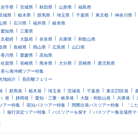
岩手県
宮城県
秋田県
山形県
福島県
茨城県
栃木県
群馬県
埼玉県
千葉県
東京都
神奈川県
山県
石川県
福井県
岐阜県
愛知県
三重県
京都府
大阪府
奈良県
兵庫県
和歌山県
取県
島根県
岡山県
広島県
山口県
香川県
愛媛県
高知県
佐賀県
長崎県
熊本県
大分県
宮崎県
鹿児島県
美ら海沖縄ツアー特集
光地紹介
長距離フェリー
発
群馬発
栃木発
埼玉発
茨城発
千葉発
東京23区発
む）発
静岡発
愛知・三重・岐阜発
大阪・和歌山発
兵庫発
ツアー特集
宿泊バスツアー特集
間際出発バスツアー特集
「こ
集
催行決定ツアー特集
バスツアーを探す
バスツアー集合場所マ
旅