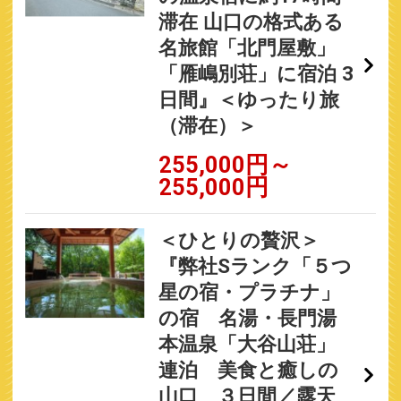
滞在 山口の格式ある
名旅館「北門屋敷」
「雁嶋別荘」に宿泊 3
日間』＜ゆったり旅
（滞在）＞
255,000円～
255,000円
＜ひとりの贅沢＞
『弊社Sランク「５つ
星の宿・プラチナ」
の宿 名湯・長門湯
本温泉「大谷山荘」
連泊 美食と癒しの
山口 ３日間／露天