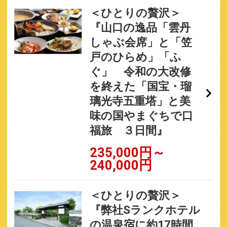
＜ひとりの贅沢＞
『山口の逸品「雲丹
しゃぶ会席」と「笠
戸のひらめ」「ふ
ぐ」 令和の大改修
を終えた「国宝・瑠
璃光寺五重塔」と美
味の国やまぐちで口
福旅 ３日間』
235,000円～
240,000円
＜ひとりの贅沢＞
『弊社Sランクホテル
の温泉宿に約17時間