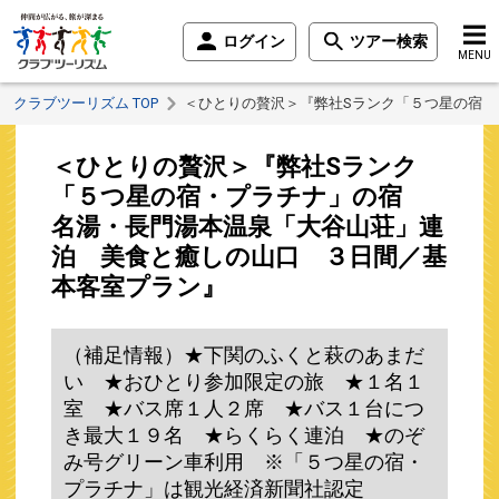
ログイン
ツアー検索
MENU
クラブツーリズム TOP
＜ひとりの贅沢＞『弊社Sランク「５つ星の宿
＜ひとりの贅沢＞『弊社Sランク
「５つ星の宿・プラチナ」の宿
名湯・長門湯本温泉「大谷山荘」連
泊 美食と癒しの山口 ３日間／基
本客室プラン』
（補足情報）★下関のふくと萩のあまだ
い ★おひとり参加限定の旅 ★１名１
室 ★バス席１人２席 ★バス１台につ
き最大１９名 ★らくらく連泊 ★のぞ
み号グリーン車利用 ※「５つ星の宿・
プラチナ」は観光経済新聞社認定