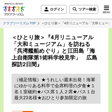
ログイン
ツアー検索
MENU
クラブツーリズム TOP
＜ひとり旅＞『4月リニューアル「大和ミュージ
＜ひとり旅＞『4月リニューアル
「大和ミュージアム」を訪ねる
「呉湾艦船めぐり」と江田島「海
上自衛隊第1術科学校見学」 広島
探訪2日間』
（補足情報）★うれしい週末出発！海軍
にゆかりある料亭で会席料理の夕食★１
名１室確約★バス席１人２席★バス１台
最大23名様★おひとり参加限定の旅