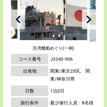
呉湾艦船めぐり(一例)
コース番号
J3240-906
出発地
関東/東京23区, 関
東/神奈川県
日数
1泊2日
旅行条件
最少催行人員：8名様