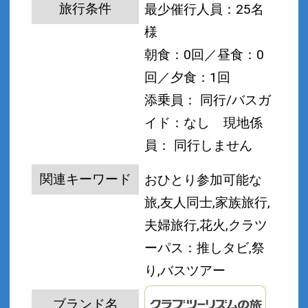
旅行条件
最少催行人員：25名
様
朝食：0回／昼食：0
回／夕食：1回
添乗員： 同行/バスガ
イド：なし
現地係
員： 同行しません
関連キーワード
おひとり参加可能な
旅,友人同士,家族旅行,
夫婦旅行,花火,クラツ
ーパス：推しタビ,祭
り,バスツアー
ブランド名