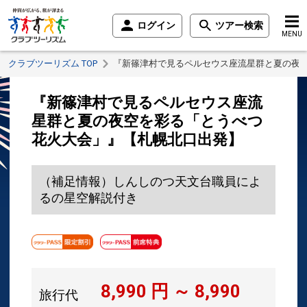
ログイン
ツアー検索
MENU
クラブツーリズム TOP
『新篠津村で見るペルセウス座流星群と夏の夜
『新篠津村で見るペルセウス座流
星群と夏の夜空を彩る「とうべつ
花火大会」』【札幌北口出発】
（補足情報）しんしのつ天文台職員によ
るの星空解説付き
8,990
円 ～
8,990
旅行代