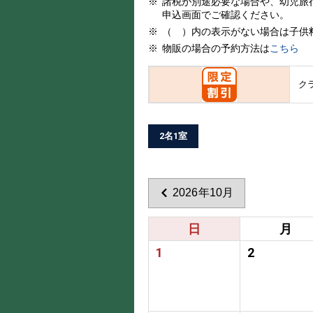
諸税が別途必要な場合や、幼児旅
申込画面でご確認ください。
（ ）内の表示がない場合は子供
物販の場合の予約方法は
こちら
ク
2名1室
2026年10月
日
月
1
2