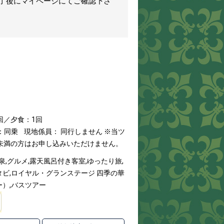
完了後にマイページにてご確認下さ
回／夕食：1回
：同乗
現地係員： 同行しません
※当ツ
歳未満の方はお申し込みいただけません。
泉,グルメ,露天風呂付き客室,ゆったり旅,
ビ,ロイヤル・グランステージ 四季の華
）,バスツアー