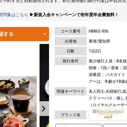
トで予約すると自動適用されます。割引適用後の旅行代金は申込み
の質問集はこちら
▶新規入会キャンペーンで初年度年会費無料！
コース番号
H8865-906
認する
出発地
東海/愛知県
日数
1泊2日
旅行条件
最少催行人員：8名様
朝食：1回／昼食：2
添乗員： バスガイド
アーは、年齢が18
関連キーワード
友人同士,夫婦旅行,温
クラツーパス：推しタ
（ロイヤルクルーザー
ブランド名