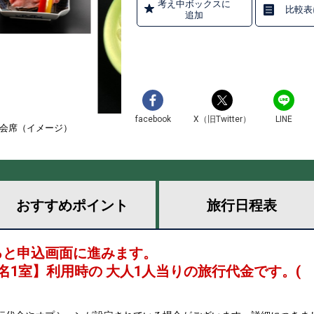
考え中ボックスに
比較表
追加
facebook
X（旧Twitter）
LINE
き会席（イメージ）
おすすめ
ポイント
旅行
日程表
ると申込画面に進みます。
名1室
】利用時の 大人1人当りの旅行代金です。
(