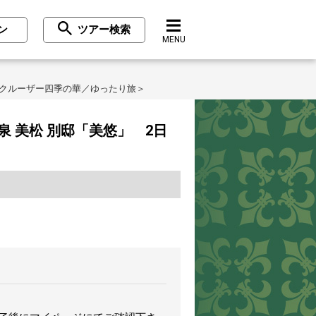
ン
ツアー検索
MENU
ルクルーザー四季の華／ゆったり旅＞
 美松 別邸「美悠」 2日