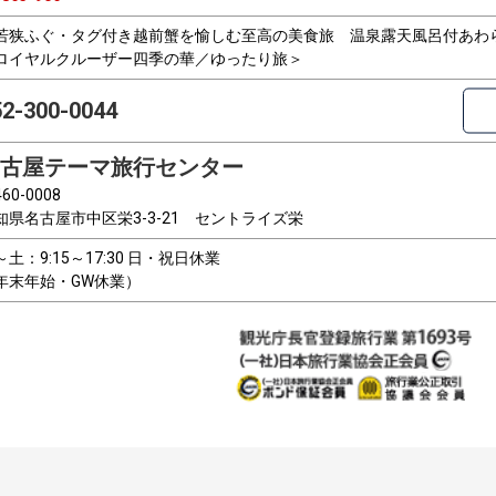
若狭ふぐ・タグ付き越前蟹を愉しむ至高の美食旅 温泉露天風呂付あわら
ロイヤルクルーザー四季の華／ゆったり旅＞
52-300-0044
古屋テーマ旅行センター
60-0008
知県名古屋市中区栄3-3-21 セントライズ栄
～土：9:15～17:30 日・祝日休業
年末年始・GW休業）