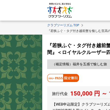
クラブツーリズム TOP
『若狭ふぐ・タグ付き越前蟹を愉しむ至高の
『若狭ふぐ・タグ付き越前蟹
間』＜ロイヤルクルーザー
（補足情報）福井を五感で愉しむ旅
150,000
円 ～
旅行代金
【WEB申込限定】クラブツーリズムPA