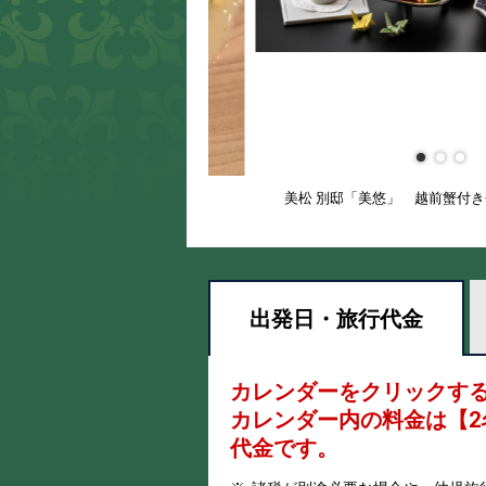
美松 別邸「美悠」 越前蟹付
出発日・
旅行代金
カレンダーをクリックす
カレンダー内の料金は
【
2
代金です。