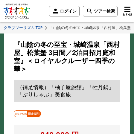
ログイン
ツアー検索
MENU
クラブツーリズム TOP
『山陰の冬の至宝・城崎温泉「西村屋」松葉蟹 
『山陰の冬の至宝・城崎温泉「西村
屋」松葉蟹 3日間／2泊目招月庭和
室』＜ロイヤルクルーザー四季の
華＞
（補足情報）「柚子屋旅館」「牡丹鍋」
「ぶりしゃぶ」美食旅