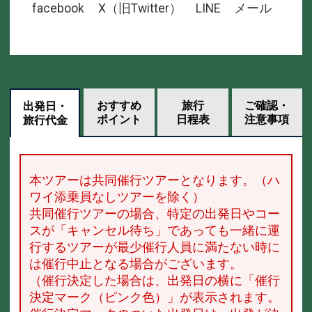
facebook
X（旧Twitter）
LINE
メール
おすすめ
旅行
ご確認・
出発日・
ポイント
日程表
注意事項
旅行代金
本ツアーは共同催行ツアーとなります。（ハ
ワイ添乗員なしツアーを除く）
共同催行ツアーの場合、特定の出発日やコー
スが「キャンセル待ち」であっても一緒に運
行するツアーが最少催行人員に満たない時に
は催行中止となる場合がございます。
（催行決定した場合は、出発日の横に「催行
決定マーク（ピンク色）」が表示されます。