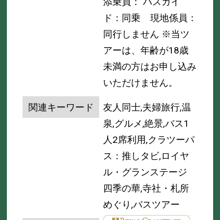
添乗員： バスガイ
ド：同乗
現地係員：
同行しません
※当ツ
アーは、年齢が18歳
未満の方はお申し込み
いただけません。
関連キーワード
友人同士,夫婦旅行,温
泉,グルメ,絶景,バス1
人2席利用,クラツーパ
ス：推しタビ,ロイヤ
ル・グランステージ
四季の華,寺社・札所
めぐり,バスツアー