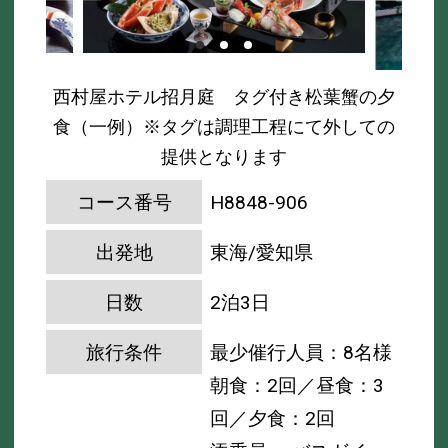
西村屋ホテル招月庭 タグ付き松葉蟹の夕
食（一例）※タグは調理工程にて外しての
提供となります
コース番号
H8848-906
出発地
東海/愛知県
日数
2泊3日
旅行条件
最少催行人員：8名様
朝食：2回／昼食：3
回／夕食：2回