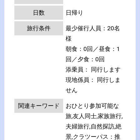
日数
日帰り
旅行条件
最少催行人員：20名
様
朝食：0回／昼食：1
回／夕食：0回
添乗員： 同行します
現地係員： 同行しま
せん
関連キーワード
おひとり参加可能な
旅,友人同士,家族旅行,
夫婦旅行,自然探訪,絶
景,クラツーパス：推