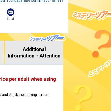
is a 'Tour Departure Confirmation Email'?
Email
Additional
Information・
Attention
rice per adult when using
ate and check the booking screen.