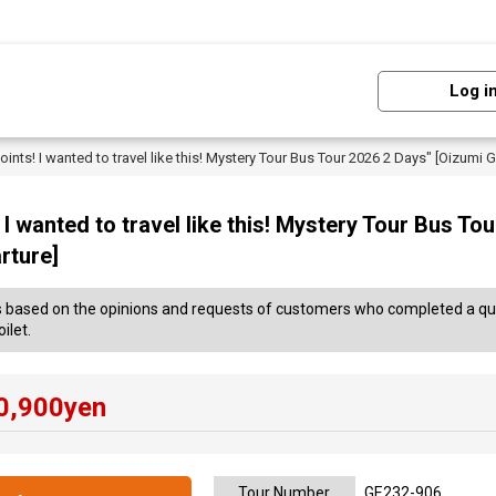
Log i
oints! I wanted to travel like this! Mystery Tour Bus Tour 2026 2 Days" [Oizumi
! I wanted to travel like this! Mystery Tour Bus To
rture]
is based on the opinions and requests of customers who completed a que
ilet.
0,900
yen
Tour Number
GE232-906