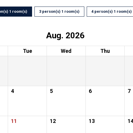
on(s) 1 room(s)
3 person(s) 1 room(s)
4 person(s) 1 room(s)
Aug. 2026
Tue
Wed
Thu
4
5
6
7
11
12
13
1