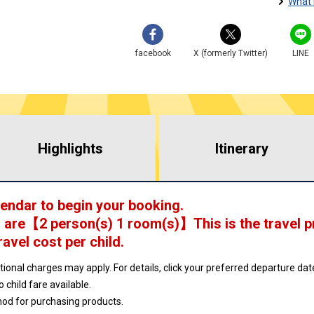
What 
facebook
X (formerly Twitter)
LINE
Highlights
​ ​
Itinerary
lendar to begin your booking.
 are
【
2 person(s) 1 room(s)
】This is the travel p
ravel cost per child.
ptional charges may apply. For details, click your preferred departure d
no child fare available.
hod for purchasing products.