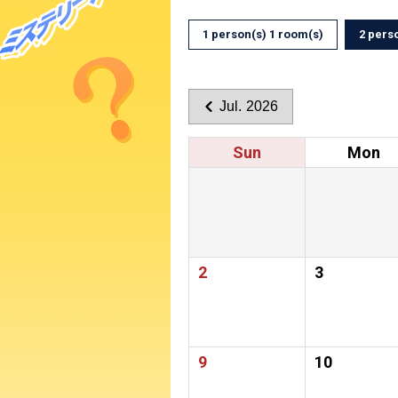
1 person(s) 1 room(s)
2 pers
Jul. 2026
Sun
Mon
2
3
9
10