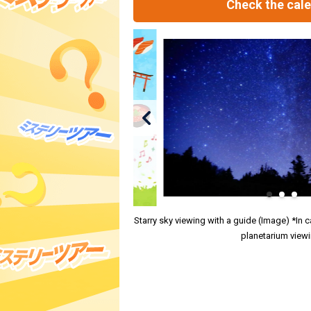
Check the cal
Starry sky viewing with a guide (Image) *In c
planetarium viewi