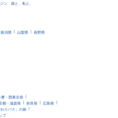
ガジン 旅と、私と、
新潟県
山梨県
長野県
多摩・西東京発
京都・滋賀発
奈良発
広島発
だわりバス」の旅
ップ