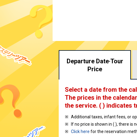
Departure Date·
Tour
Price
Select a date from the ca
The prices in the calendar
the service.
( ) indicates t
Additional taxes, infant fees, or o
If no price is shown in ( ), there is 
Click here
for the reservation met