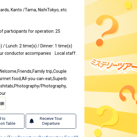
ards, Kanto /Tama, NishiTokyo, etc.
participants for operation: 25
) / Lunch: 2 time(s) / Dinner: 1 time(s)
our conductor accompanies
Local staff:
 Welcome,Friends,Family trip,Couple
ourmet food,All-you-can-eat,Superb
Oshitabi,Photography/Photography,
our
 to
Receive Tour
on Table
Departure