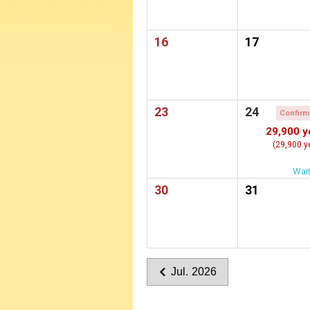
16
17
23
24
Confir
29,900 y
(29,900 y
Wait
30
31
Jul. 2026