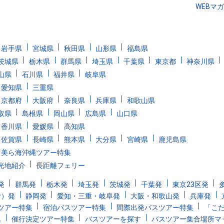
WEBマ
岩手県
宮城県
秋田県
山形県
福島県
茨城県
栃木県
群馬県
埼玉県
千葉県
東京都
神奈川県
山県
石川県
福井県
岐阜県
愛知県
三重県
京都府
大阪府
奈良県
兵庫県
和歌山県
取県
島根県
岡山県
広島県
山口県
香川県
愛媛県
高知県
佐賀県
長崎県
熊本県
大分県
宮崎県
鹿児島県
美ら海沖縄ツアー特集
光地紹介
長距離フェリー
発
群馬発
栃木発
埼玉発
茨城発
千葉発
東京23区発
む）発
静岡発
愛知・三重・岐阜発
大阪・和歌山発
兵庫発
ツアー特集
宿泊バスツアー特集
間際出発バスツアー特集
「こ
集
催行決定ツアー特集
バスツアーを探す
バスツアー集合場所マ