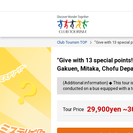
Club Tourism TOP
"Give with 13 special p
"Give with 13 special points
Gakuen, Mitaka, Chofu Depa
(Additional information) ◆ This tour 
conducted on a bus equipped with a to
29,900
yen ~
3
Tour Price