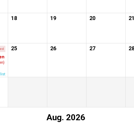
18
19
20
2
25
26
27
2
med
en
en)
list
Aug. 2026