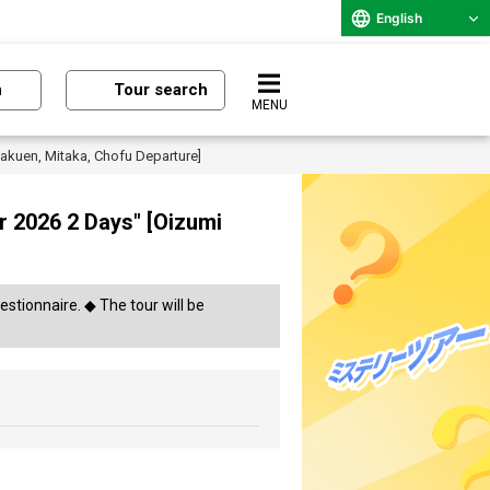
English
n
Tour search
MENU
 Gakuen, Mitaka, Chofu Departure]
ur 2026 2 Days" [Oizumi
stionnaire. ◆ The tour will be