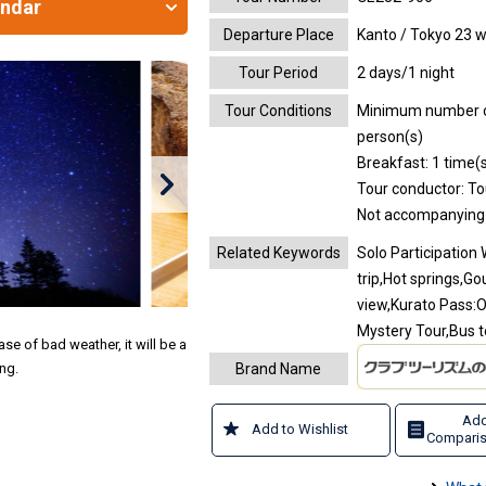
endar
Departure Place
Kanto / Tokyo 23 w
Tour Period
2 days/1 night
Tour Conditions
Minimum number of 
person(s)
Breakfast: 1 time(s
Tour conductor: T
Not accompanying
Related Keywords
Solo Participation
trip,Hot springs,G
view,Kurato Pass:
Mystery Tour,Bus t
ase of bad weather, it will be a
Brand Name
ng.
Add
Add to Wishlist
Comparis