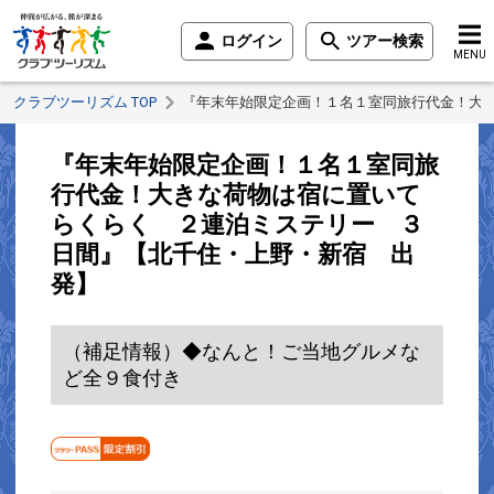
ログイン
ツアー検索
MENU
クラブツーリズム TOP
『年末年始限定企画！１名１室同旅行代金！大
『年末年始限定企画！１名１室同旅
行代金！大きな荷物は宿に置いて
らくらく ２連泊ミステリー ３
日間』【北千住・上野・新宿 出
発】
（補足情報）◆なんと！ご当地グルメな
ど全９食付き