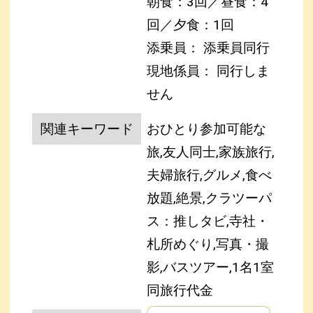
朝食：3回／昼食：4
回／夕食：1回
添乗員： 添乗員同行
現地係員： 同行しま
せん
関連キーワード
おひとり参加可能な
旅,友人同士,家族旅行,
夫婦旅行,グルメ,食べ
放題,絶景,クラツーパ
ス：推しタビ,寺社・
札所めぐり,写真・撮
影,バスツアー,1名1室
同旅行代金