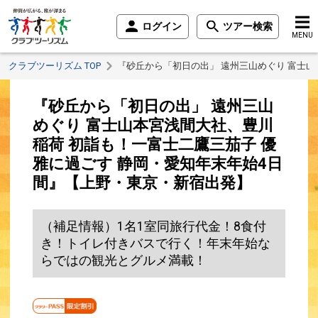
ログイン
ツアー検索
MENU
クラブツーリズム TOP
『砂丘から「初日の出」 遠州三山めぐり 富士
『砂丘から「初日の出」 遠州三山
めぐり 富士山本宮浅間大社、豊川
稲荷 初詣も！一富士二鷹三茄子 優
雅に過ごす 静岡・愛知年末年始4日
間』【上野・東京・新宿出発】
（補足情報）1名1室同旅行代金！8食付
き！トイレ付きバスで行く！年末年始な
らではの観光とグルメ満載！