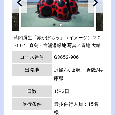
草間彌生「赤かぼちゃ」（イメージ）２０
０６年 直島・宮浦港緑地 写真／青地 大輔
コース番号
G3852-906
出発地
近畿/大阪府, 近畿/兵
庫県
日数
1泊2日
旅行条件
最少催行人員：15名
様